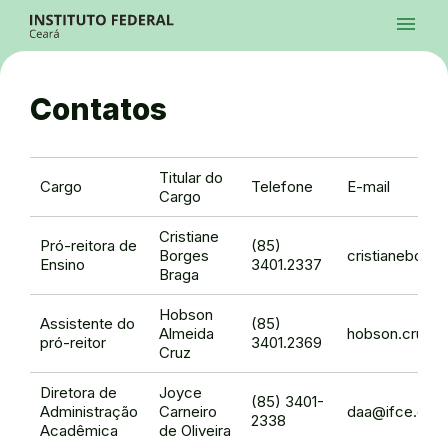
Ir para a página inicial
Início
Processos Seletivos
Cursos
Campi
Institucional
menu
Acesso à Informação
Contatos
Sistemas
Ir para a busca
Central de Atendimento
Acessibilidade
Créditos
Alto Contraste
Modo Escuro
Busca
contrast
dark_mode
search
Instagram
Twitter/X
Facebook
Linkedin
Youtube
Ir para o menu principal
Menu
Ir para o conteúdo
Ir para o rodapé
Contatos
Alto Contraste
Login da Área Administrativa
Acessibilidade
Titular do
Cargo
Telefone
E-mail
Cargo
Cristiane
Pró-reitora de
(85)
Borges
cristianeborg
Ensino
3401.2337
Braga
Hobson
Assistente do
(85)
Almeida
hobson.cruz@i
pró-reitor
3401.2369
Cruz
Diretora de
Joyce
(85) 3401-
Administração
Carneiro
daa@ifce.edu.
2338
Acadêmica
de Oliveira