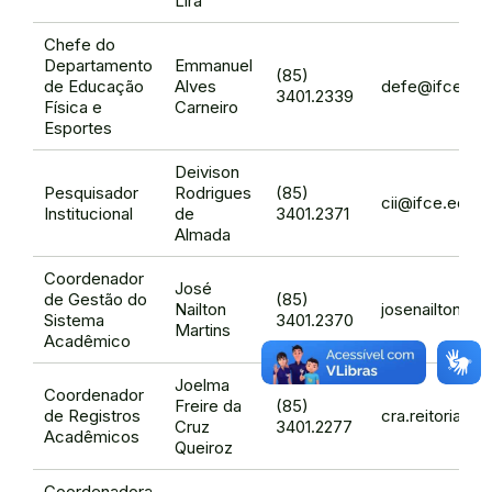
Lira
Chefe do
Departamento
Emmanuel
(85)
de Educação
Alves
defe@ifce.edu
3401.2339
Física e
Carneiro
Esportes
Deivison
Pesquisador
Rodrigues
(85)
cii@ifce.edu.b
Institucional
de
3401.2371
Almada
Coordenador
José
de Gestão do
(85)
Nailton
josenailton@if
Sistema
3401.2370
Martins
Acadêmico
Joelma
Coordenador
Freire da
(85)
de Registros
cra.reitoria@i
Cruz
3401.2277
Acadêmicos
Queiroz
Coordenadora