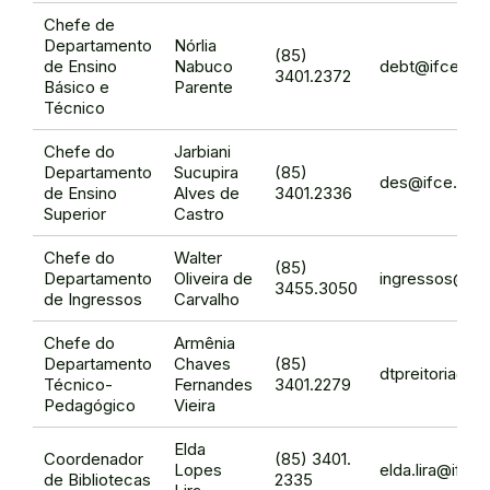
Chefe de
Departamento
Nórlia
(85)
de Ensino
Nabuco
debt@ifce.edu
3401.2372
Básico e
Parente
Técnico
Chefe do
Jarbiani
Departamento
Sucupira
(85)
des@ifce.edu.
de Ensino
Alves de
3401.2336
Superior
Castro
Chefe do
Walter
(85)
Departamento
Oliveira de
ingressos@ifc
3455.3050
de Ingressos
Carvalho
Chefe do
Armênia
Departamento
Chaves
(85)
dtpreitoria@if
Técnico-
Fernandes
3401.2279
Pedagógico
Vieira
Elda
Coordenador
(85) 3401.
Lopes
elda.lira@ifce.
de Bibliotecas
2335