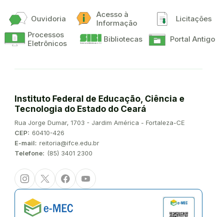
Acesso à
Ouvidoria
Licitações
Informação
Processos
Bibliotecas
Portal Antigo
Eletrônicos
Instituto Federal de Educação, Ciência e
Tecnologia do Estado do Ceará
Endereço:
Rua Jorge Dumar, 1703 - Jardim América - Fortaleza-CE
CEP:
60410-426
E-mail:
reitoria@ifce.edu.br
Telefone:
(85) 3401 2300
Instagram
Twitter/X
Facebook
Youtube