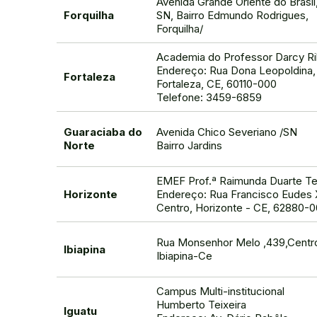
Avenida Grande Oriente do Brasil
Forquilha
SN, Bairro Edmundo Rodrigues,
Forquilha/
Academia do Professor Darcy R
Endereço: Rua Dona Leopoldina, 
Fortaleza
Fortaleza, CE, 60110-000
Telefone: 3459-6859
Guaraciaba do
Avenida Chico Severiano /SN
Norte
Bairro Jardins
EMEF Prof.ª Raimunda Duarte Te
Horizonte
Endereço: Rua Francisco Eudes 
Centro, Horizonte - CE, 62880-
Rua Monsenhor Melo ,439,Centr
Ibiapina
Ibiapina-Ce
Campus Multi-institucional
Humberto Teixeira
Iguatu