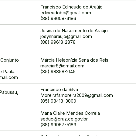
Francisco Edineudo de Araújo
edineudobc@gmail.com
(88) 99608-4186
Josina do Nascimento de Araújo
josynnaraujo@gmail.com
(88) 99618-2878
 Conjunto
Márcia Heleonízia Sena dos Reis
marciar8@gmail.com
e Paula.
(85) 98858-2145
gmail.com
Francisco da Silva
Pabussu,
Moreirafsmoreira2009@gmail.com
(85) 98418-3800
Maria Claire Mendes Correia
5-
seduc@cruz.ce.gov.br
(88) 99967-5183