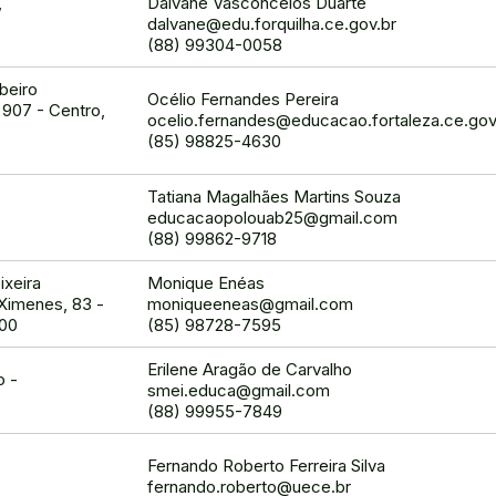
,
Dalvane Vasconcelos Duarte
dalvane@edu.forquilha.ce.gov.br
(88) 99304-0058
ibeiro
Océlio Fernandes Pereira
907 - Centro,
ocelio.fernandes@educacao.fortaleza.ce.gov
(85) 98825-4630
Tatiana Magalhães Martins Souza
educacaopolouab25@gmail.com
(88) 99862-9718
ixeira
Monique Enéas
Ximenes, 83 -
moniqueeneas@gmail.com
000
(85) 98728-7595
Erilene Aragão de Carvalho
o -
smei.educa@gmail.com
(88) 99955-7849
Fernando Roberto Ferreira Silva
fernando.roberto@uece.br