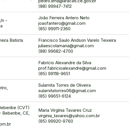
pedro.lima@aracati.ce.gov.br
(88) 99947-7412
João Ferreira Antero Neto
/n -
joaofantero@gmail.com
ba
(85) 99911-2360
eira Batista
Francisco Saulo Andson Varelo Teixeira
juliaescolamaria@gmail.com
(88) 99682-4700
Fabrício Alexandre da Silva
prof.fabricioalexandre@gmail.com
(85) 99118-9651
Sulamita Torres de Oliveira
tro,
sulamitatorres06@gmail.com
(85) 99651-6124
Beberibe (CVT)
Maria Virgínia Tavares Cruz
- Beberibe, CE,
virginia_tavares@yahoo.com.br
(85) 99920-9760
com.br