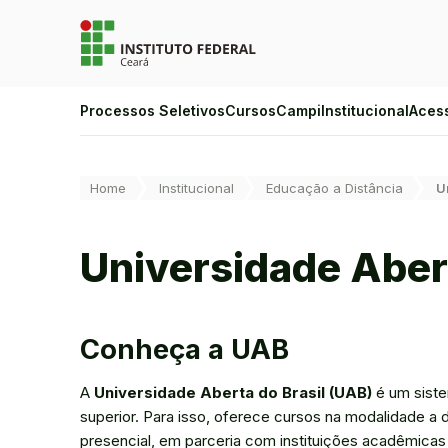
Ir para a página inicial
Ir para a busca
Ir para o menu principal
Ir para o conteúdo
Ir para o rodapé
Alto Contraste
Processos Seletivos
Cursos
Campi
Institucional
Aces
Login da Área Administrativa
Acessibilidade
Você está aqui:
Home
Institucional
Educação a Distância
U
Universidade Abert
Conheça a UAB
A
Universidade Aberta do Brasil (UAB)
é um siste
superior. Para isso, oferece cursos na modalidade a
presencial, em parceria com instituições acadêmicas 