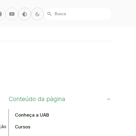
r/X
Facebook
Youtube
Alto Contraste
Modo Escuro
contrast
dark_mode
search
Conteúdo da página
Conheça a UAB
ção
Cursos