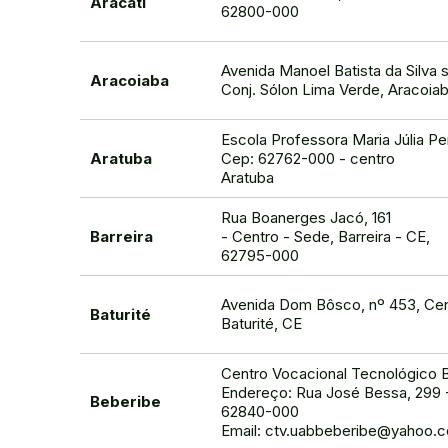
Aracati
62800-000
Avenida Manoel Batista da Silva s
Aracoiaba
Conj. Sólon Lima Verde, Aracoia
Escola Professora Maria Júlia Per
Aratuba
Cep: 62762-000 - centro
Aratuba
Rua Boanerges Jacó, 161
Barreira
- Centro - Sede, Barreira - CE,
62795-000
Avenida Dom Bôsco, nº 453, Cen
Baturité
Baturité, CE
Centro Vocacional Tecnológico 
Endereço: Rua José Bessa, 299 
Beberibe
62840-000
Email: ctv.uabbeberibe@yahoo.