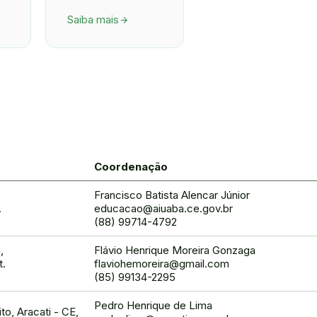
Saiba mais
arrow_forward
Coordenação
Francisco Batista Alencar Júnior
.
educacao@aiuaba.ce.gov.br
(88) 99714-4792
,
Flávio Henrique Moreira Gonzaga
t.
flaviohemoreira@gmail.com
(85) 99134-2295
Pedro Henrique de Lima
ito, Aracati - CE,