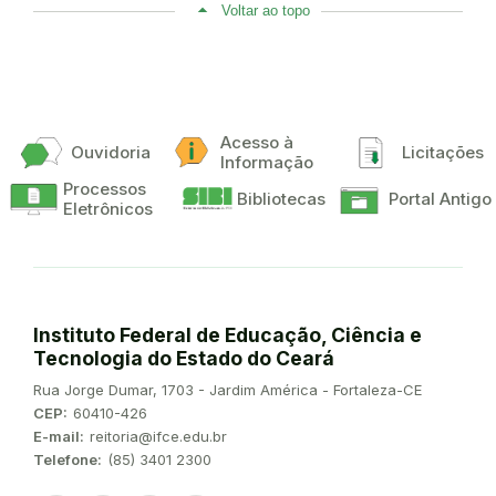
Voltar ao topo
Acesso à
Ouvidoria
Licitações
Informação
Processos
Bibliotecas
Portal Antigo
Eletrônicos
Instituto Federal de Educação, Ciência e
Tecnologia do Estado do Ceará
Endereço:
Rua Jorge Dumar, 1703 - Jardim América - Fortaleza-CE
CEP:
60410-426
E-mail:
reitoria@ifce.edu.br
Telefone:
(85) 3401 2300