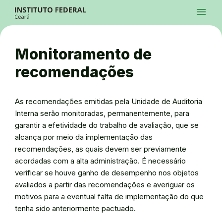
Ir para a página inicial
Início
Processos Seletivos
Cursos
Campi
Institucional
menu
Acesso à Informação
Contatos
Sistemas
Ir para a busca
Central de Atendimento
Acessibilidade
Créditos
Alto Contraste
Modo Escuro
Busca
contrast
dark_mode
search
Instagram
Twitter/X
Facebook
Linkedin
Youtube
Ir para o menu principal
Menu
Ir para o conteúdo
Ir para o rodapé
Monitoramento de
Alto Contraste
Login da Área Administrativa
recomendações
Acessibilidade
As recomendações emitidas pela Unidade de Auditoria
Interna serão monitoradas, permanentemente, para
garantir a efetividade do trabalho de avaliação, que se
alcança por meio da implementação das
recomendações, as quais devem ser previamente
acordadas com a alta administração. É necessário
verificar se houve ganho de desempenho nos objetos
avaliados a partir das recomendações e averiguar os
motivos para a eventual falta de implementação do que
tenha sido anteriormente pactuado.