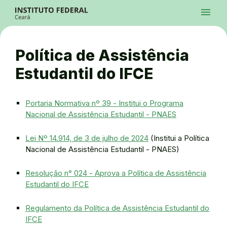
Ir para a página inicial
Início
Processos Seletivos
Cursos
Campi
Institucional
menu
Acesso à Informação
Contatos
Sistemas
Ir para a busca
Central de Atendimento
Acessibilidade
Créditos
Alto Contraste
Modo Escuro
Busca
contrast
dark_mode
search
Instagram
Twitter/X
Facebook
Linkedin
Youtube
Ir para o menu principal
Menu
Ir para o conteúdo
Ir para o rodapé
Política de Assistência
Alto Contraste
Login da Área Administrativa
Estudantil do IFCE
Acessibilidade
Portaria Normativa nº 39 - Institui o Programa
Nacional de Assistência Estudantil - PNAES
Lei Nº 14.914, de 3 de julho de 2024
(Institui a Política
Nacional de Assistência Estudantil - PNAES)
Resolução n° 024 - Aprova a Política de Assistência
Estudantil do IFCE
Regulamento da Política de Assistência Estudantil do
IFCE