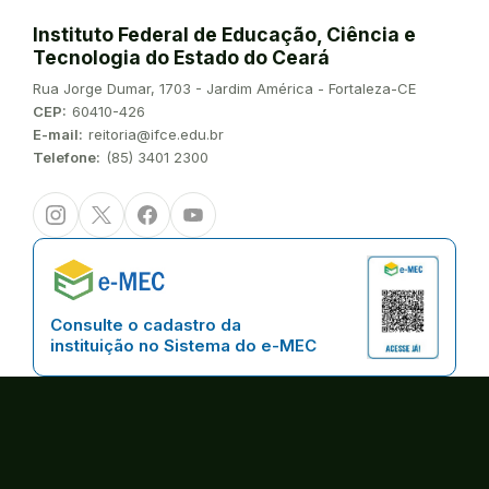
Instituto Federal de Educação, Ciência e
Tecnologia do Estado do Ceará
Endereço:
Rua Jorge Dumar, 1703 - Jardim América - Fortaleza-CE
CEP:
60410-426
E-mail:
reitoria@ifce.edu.br
Telefone:
(85) 3401 2300
Instagram
Twitter/X
Facebook
Youtube
Consulte o cadastro da
instituição no Sistema do e-MEC
Copyright © 2026 | Instituto Federal de Educação, Ciência e