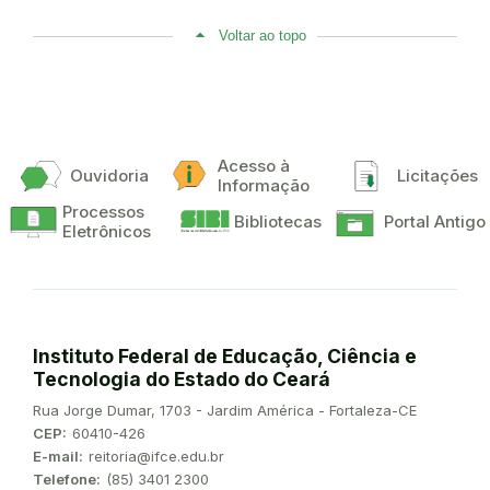
Voltar ao topo
Acesso à
Ouvidoria
Licitações
Informação
Processos
Bibliotecas
Portal Antigo
Eletrônicos
Instituto Federal de Educação, Ciência e
Tecnologia do Estado do Ceará
Endereço:
Rua Jorge Dumar, 1703 - Jardim América - Fortaleza-CE
CEP:
60410-426
E-mail:
reitoria@ifce.edu.br
Telefone:
(85) 3401 2300