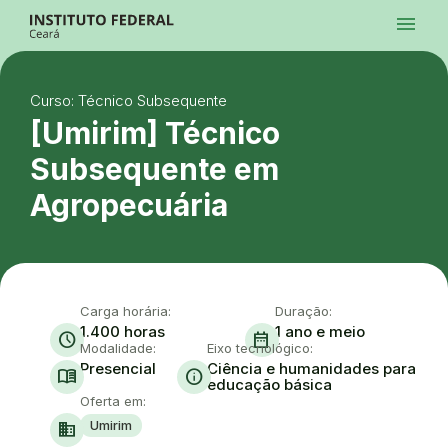
Ir para a página inicial
menu
Ir para a busca
Ir para o menu principal
Menu
Ir para o conteúdo
Ir para o rodapé
Curso: Técnico Subsequente
Alto Contraste
Login da Área Administrativa
[Umirim] Técnico
Acessibilidade
Subsequente em
Agropecuária
Carga horária:
Duração:
1.400 horas
1 ano e meio
schedule
date_range
Modalidade:
Eixo tecnológico:
Presencial
Ciência e humanidades para
menu_book
info
educação básica
Oferta em:
Umirim
domain