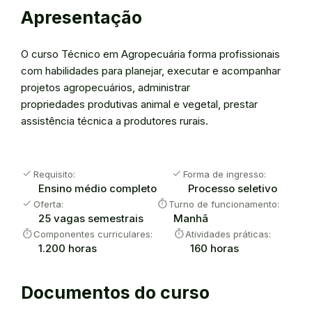
Apresentação
O curso Técnico em Agropecuária forma profissionais
com habilidades para planejar, executar e acompanhar
projetos agropecuários, administrar
propriedades produtivas animal e vegetal, prestar
assistência técnica a produtores rurais.
check
check
Requisito:
Forma de ingresso:
Ensino médio completo
Processo seletivo
check
timer
Oferta:
Turno de funcionamento:
25 vagas semestrais
Manhã
timer
timer
Componentes curriculares:
Atividades práticas:
1.200 horas
160 horas
Documentos do curso