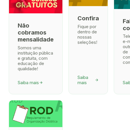
Confira
Fa
Não
Fique por
co
dentro de
cobramos
Tel
nossas
mensalidade
e-m
seleções!
out
Somos uma
de
instituição pública
co
e gratuita, com
com
educação de
qualidade!
Saiba
arrow_forward
Saiba mais
mais
Sai
arrow_forward