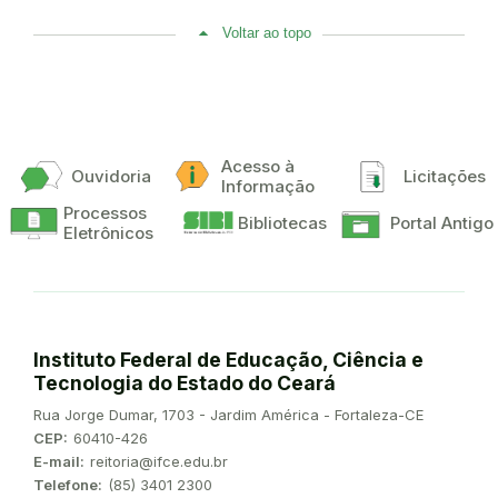
Voltar ao topo
Acesso à
Ouvidoria
Licitações
Informação
Processos
Bibliotecas
Portal Antigo
Eletrônicos
Instituto Federal de Educação, Ciência e
Tecnologia do Estado do Ceará
Endereço:
Rua Jorge Dumar, 1703 - Jardim América - Fortaleza-CE
CEP:
60410-426
E-mail:
reitoria@ifce.edu.br
Telefone:
(85) 3401 2300