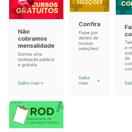
Confira
Fa
Não
Fique por
co
dentro de
cobramos
Tel
nossas
mensalidade
e-m
seleções!
out
Somos uma
de
instituição pública
co
e gratuita
com
Saiba
arrow_forward
Saiba mais
mais
Sai
arrow_forward