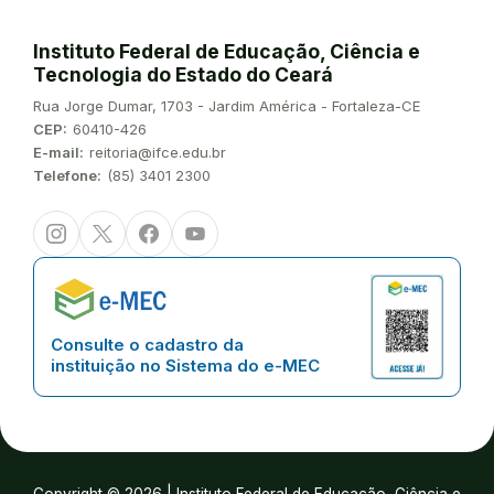
Instituto Federal de Educação, Ciência e
Tecnologia do Estado do Ceará
Endereço:
Rua Jorge Dumar, 1703 - Jardim América - Fortaleza-CE
CEP:
60410-426
E-mail:
reitoria@ifce.edu.br
Telefone:
(85) 3401 2300
Instagram
Twitter/X
Facebook
Youtube
Consulte o cadastro da
instituição no Sistema do e-MEC