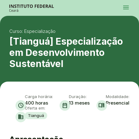
Ir para a página inicial
menu
Ir para a busca
Ir para o menu principal
Menu
Ir para o conteúdo
Ir para o rodapé
Curso: Especialização
Alto Contraste
Login da Área Administrativa
[Tianguá] Especialização
Acessibilidade
em Desenvolvimento
Sustentável
Carga horária:
Duração:
Modalidade:
400 horas
13 meses
Presencial
schedule
date_range
menu_book
Oferta em:
Tianguá
domain