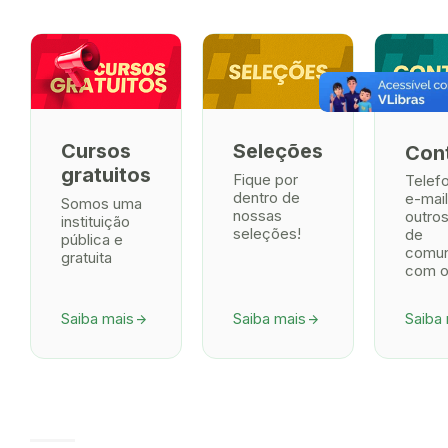
Cursos
Seleções
Con
gratuitos
Fique por
Telef
dentro de
e-mail
Somos uma
nossas
outros
instituição
seleções!
de
pública e
comun
gratuita
com o
Saiba mais
Saiba mais
Saiba
arrow_forward
arrow_forward