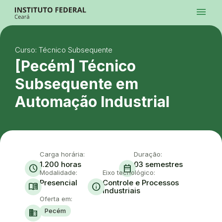
Ir para a página inicial
menu
Ir para a busca
Ir para o menu principal
Menu
Ir para o conteúdo
Ir para o rodapé
Curso: Técnico Subsequente
Alto Contraste
Login da Área Administrativa
[Pecém] Técnico
Acessibilidade
Subsequente em
Automação Industrial
Carga horária:
Duração:
1.200 horas
03 semestres
schedule
date_range
Modalidade:
Eixo tecnológico:
Presencial
Controle e Processos
menu_book
info
Industriais
Oferta em:
Pecém
domain
Ace