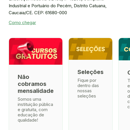
Industrial e Portuário do Pecém, Distrito Catuana,
Caucaia/CE. CEP: 61680-000
Como chegar
Seleções
Não
Fique por
T
cobramos
dentro das
e
mensalidade
nossas
o
seleções
d
Somos uma
c
instituição pública
c
e gratuita, com
educação de
qualidade!