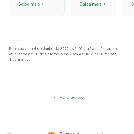
Saiba mais
Saiba mais
S
arrow_forward
arrow_forward
Publicada em 4 de Junho de 2025 às 11:16 (há 1 ano, 2 meses)
Atualizada em 10 de Setembro de 2025 às 11:32 (há 10 meses,
4 semanas)
Voltar ao topo
Acesso à