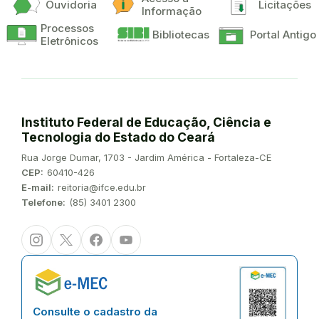
Ouvidoria
Licitações
Informação
Processos
Bibliotecas
Portal Antigo
Eletrônicos
Instituto Federal de Educação, Ciência e
Tecnologia do Estado do Ceará
Endereço:
Rua Jorge Dumar, 1703 - Jardim América - Fortaleza-CE
CEP:
60410-426
E-mail:
reitoria@ifce.edu.br
Telefone:
(85) 3401 2300
Instagram
Twitter/X
Facebook
Youtube
Consulte o cadastro da