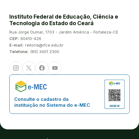
Instituto Federal de Educação, Ciência e
Tecnologia do Estado do Ceará
Endereço:
Rua Jorge Dumar, 1703 - Jardim América - Fortaleza-CE
CEP:
60410-426
E-mail:
reitoria@ifce.edu.br
Telefone:
(85) 3401 2300
Instagram
Twitter/X
Facebook
Youtube
Consulte o cadastro da
instituição no Sistema do e-MEC