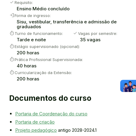
check
Requisito:
Ensino Médio concluído
login
Forma de ingresso:
Sisu, vestibular, transferência e admissão de
graduados
timer
check
Turno de funcionamento:
Vagas por semestre:
Tarde e noite
35 vagas
timer
Estágio supervisionado (opcional):
200 horas
timer
Prática Profissional Supervisionada:
40 horas
timer
Curricularização da Extensão:
200 horas
Documentos do curso
Portaria de Coordenação do curso
Portaria de criação
Projeto pedagógico
antigo 2028-2024.1