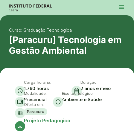
Ir para a página inicial
menu
Ir para a busca
Ir para o menu principal
Menu
Ir para o conteúdo
Ir para o rodapé
Curso: Graduação Tecnológica
Alto Contraste
Login da Área Administrativa
[Paracuru] Tecnologia em
Acessibilidade
Gestão Ambiental
Carga horária:
Duração:
1.760 horas
2 anos e meio
schedule
date_range
Modalidade:
Eixo tecnológico:
Presencial
Ambiente e Saúde
menu_book
info
Oferta em:
Paracuru
domain
Ace
Projeto Pedagógico
download