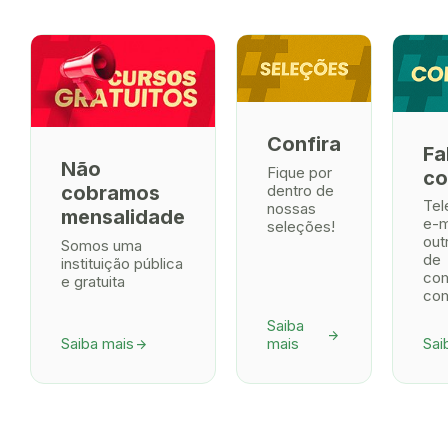
Confira
Fa
Não
Fique por
co
dentro de
cobramos
Tel
nossas
mensalidade
e-m
seleções!
out
Somos uma
de
instituição pública
co
e gratuita
com
Saiba
arrow_forward
Saiba mais
mais
Sai
arrow_forward