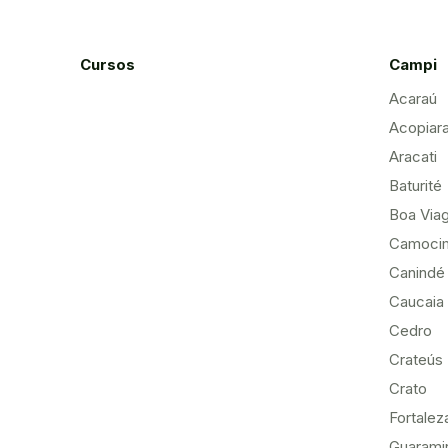
Cursos
Campi
Acaraú
Acopiar
Aracati
Baturité
Boa Via
Camoci
Canindé
Caucaia
Cedro
Crateús
Crato
Fortalez
Guarami