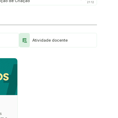
ução de Criação
21:12
Clinical_Notes
Atividade docente
s