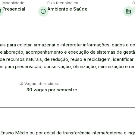
Modalidade:
Eixo tecnológico:
O
Presencial
Ambiente e Saúde
ook
info
domain
is para coletar, armazenar e interpretar informações, dados e 
r na elaboração, acompanhamento e execução de sistemas de gest
recursos naturais, de redução, reúso e reciclagem; identificar 
s para preservação, conservação, otimização, minimização e re
Person
Vagas oferecidas:
30 vagas por semestre
o Ensino Médio ou por edital de transferência interna/externa e 