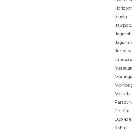
Horizon
Iguatu
Itapipoc
Jaguari
Jaguaru
Juazeiro
Limoeiro
Maracan
Marang
Momba
Morada 
Paracur
Pecém
Quixadá
Sobral