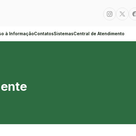
Instagram
Twitte
so à Informação
Contatos
Sistemas
Central de Atendimento
iente