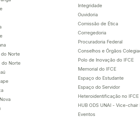
Integridade
te
Ouvidoria
Comissão de Ética
a
Corregedoria
be
Procuradoria Federal
ana
Conselhos e Órgãos Colegi
 do Norte
Polo de Inovação do IFCE
 do Norte
Memorial do IFCE
aú
Espaço do Estudante
uape
Espaço do Servidor
ça
Heteroidentificação no IFCE
Nova
HUB ODS UNAI - Vice-chair
u
Eventos