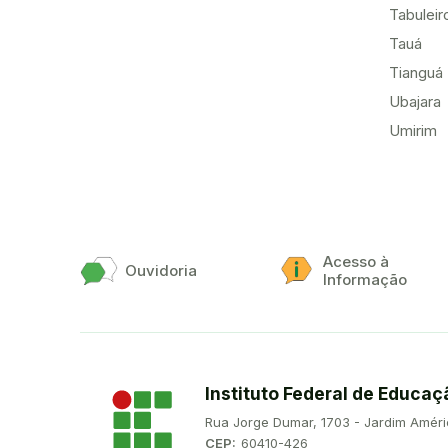
Tabuleir
Tauá
Tianguá
Ubajara
Umirim
Acesso à
Ouvidoria
Informação
Instituto Federal de Educaç
Endereço:
Rua Jorge Dumar, 1703 - Jardim Améri
CEP:
60410-426