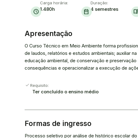
Carga horária:
Duração:
1.480h
4 semestres
schedule
date_range
menu_b
Apresentação
O Curso Técnico em Meio Ambiente forma profissiona
de laudos, relatórios e estudos ambientais; auxilia
educação ambiental, de conservação e preservação de 
consequências e operacionalizar a execução de açõe
check
Requisito:
Ter concluído o ensino médio
Formas de ingresso
Processo seletivo por análise de histórico escolar d