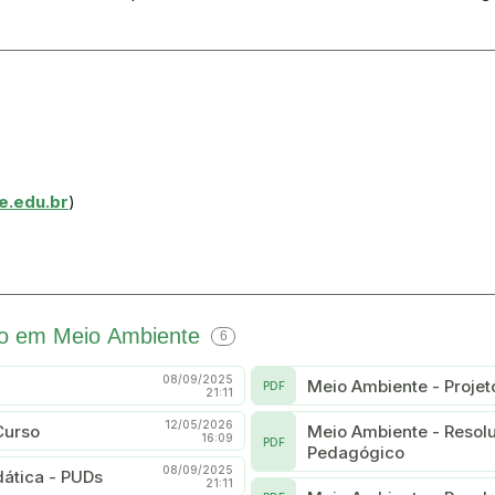
e.edu.br
)
ico em Meio Ambiente
6
08/09/2025
Meio Ambiente - Proje
PDF
21:11
12/05/2026
Curso
Meio Ambiente - Resol
16:09
PDF
Pedagógico
08/09/2025
ática - PUDs
21:11