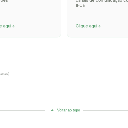
ções
canais de comunicação c
IFCE
e aqui
Clique aqui
arrow_forward
arrow_forward
manas)
Voltar ao topo