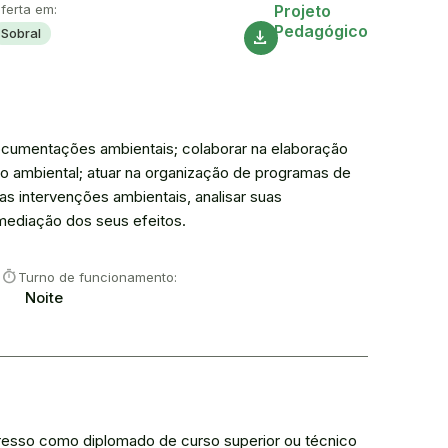
Acesse
ferta em:
Projeto
Pedagógico
Sobral
download
documentações ambientais; colaborar na elaboração
ão ambiental; atuar na organização de programas de
as intervenções ambientais, analisar suas
mediação dos seus efeitos.
timer
Turno de funcionamento:
Noite
ingresso como diplomado de curso superior ou técnico