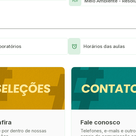
Meio Ambiente - Resol
PDF
Alarm
boratórios
Horários das aulas
fira
Fale conosco
e por dentro de nossas
Telefones, e-mails e outro