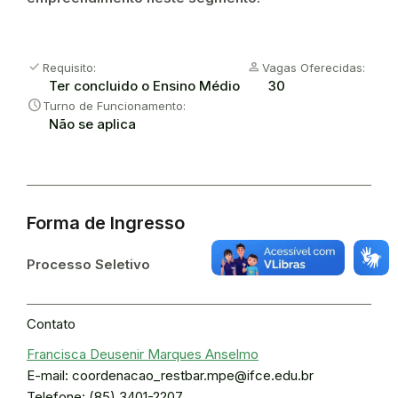
check
Person
Requisito:
Vagas Oferecidas:
Ter concluido o Ensino Médio
30
Schedule
Turno de Funcionamento:
Não se aplica
Forma de Ingresso
Processo Seletivo
Contato
Francisca Deusenir Marques Anselmo
E-mail: coordenacao_restbar.mpe@ifce.edu.br
Telefone: (85) 3401-2207