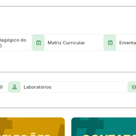
dagógico do
Archive
Archive
Matriz Curricular
Ementa
)
experiment
scho
D)
Laboratórios