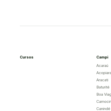
Cursos
Campi
Acaraú
Acopiar
Aracati
Baturité
Boa Via
Camoci
Canindé