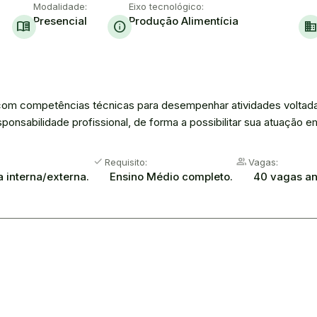
Modalidade:
Eixo tecnológico:
Presencial
Produção Alimentícia
menu_book
info
domai
com competências técnicas para desempenhar atividades voltadas
sponsabilidade profissional, de forma a possibilitar sua atuação 
check
People
Requisito:
Vagas:
a interna/externa.
Ensino Médio completo.
40 vagas an