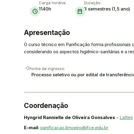
Carga horária:
Duração:
1140h
3 semestres (1,5 ano)
schedule
date_range
Apresentação
O curso técnico em Panificação forma profissionais 
considerando os aspectos higiênico-sanitárias e a re
Login
Forma de ingresso:
Processo seletivo ou por edital de transferênci
Coordenação
Hyngrid Rannielle de Oliveira Gonsalves
-
Lattes
E-mail:
panificacao.limoeiro@ifce.edu.br