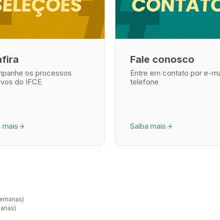
fira
Fale conosco
panhe os processos
Entre em contato por e-ma
ivos do IFCE
telefone
a mais
Saiba mais
arrow_forward
arrow_forward
semanas)
manas)