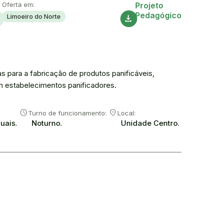
Acesse
Oferta em:
Projeto
Pedagógico
Limoeiro do Norte
n
download
 para a fabricação de produtos panificáveis,
em estabelecimentos panificadores.
Schedule
Room
Turno de funcionamento:
Local:
uais.
Noturno.
Unidade Centro.