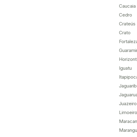
Caucaia
Cedro
Crateús
Crato
Fortalez
Guarami
Horizon
Iguatu
Itapipoc
Jaguari
Jaguaru
Juazeiro
Limoeiro
Maracan
Marang