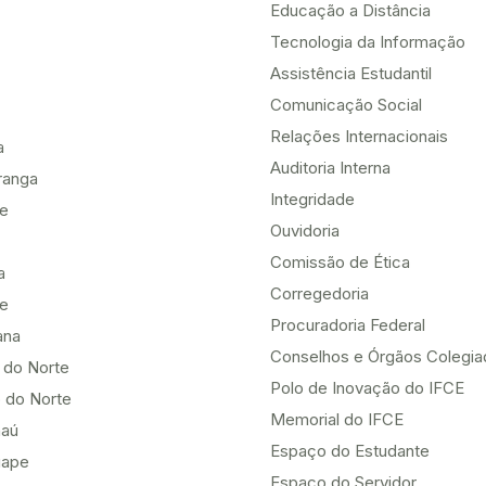
Educação a Distância
Tecnologia da Informação
Assistência Estudantil
Comunicação Social
Relações Internacionais
a
Auditoria Interna
ranga
Integridade
te
Ouvidoria
Comissão de Ética
a
Corregedoria
be
Procuradoria Federal
ana
Conselhos e Órgãos Colegi
 do Norte
Polo de Inovação do IFCE
 do Norte
Memorial do IFCE
aú
Espaço do Estudante
uape
Espaço do Servidor