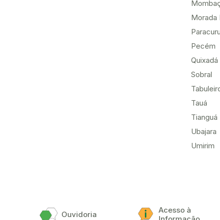
Momba
Morada 
Paracur
Pecém
Quixadá
Sobral
Tabuleir
Tauá
Tianguá
Ubajara
Umirim
Acesso à
Ouvidoria
Informação