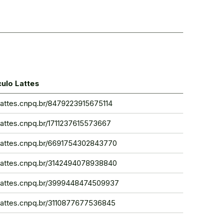
culo Lattes
/lattes.cnpq.br/8479223915675114
/lattes.cnpq.br/1711237615573667
//lattes.cnpq.br/6691754302843770
//lattes.cnpq.br/3142494078938840
//lattes.cnpq.br/3999448474509937
/lattes.cnpq.br/3110877677536845