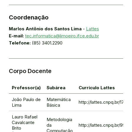
Coordenação
Marlos Antônio dos Santos Lima
-
Lattes
E-mail:
tec.informatica@limoeiro.ifce.edu.br
Telefone:
(85) 3401.2290
Corpo Docente
Professor(a)
Subárea
Currículo Lattes
João Paulo de
Matemática
http://lattes.cnpq.br/171
Lima
Básica
Lauro Rafael
Metodologia
Cavalcante
da
http://lattes.cnpq.br/99
Brito
Computação