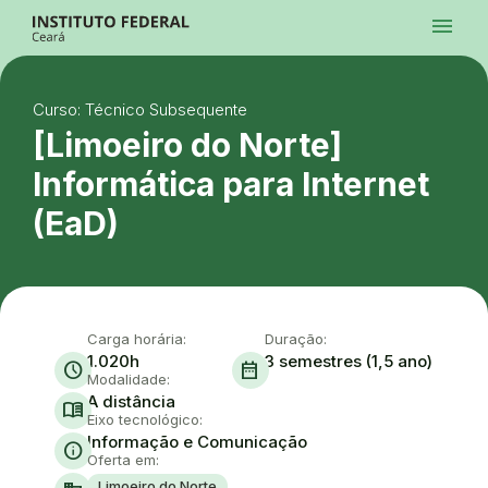
Ir para a página inicial
menu
Ir para a busca
Ir para o menu principal
Menu
Ir para o conteúdo
Ir para o rodapé
Curso: Técnico Subsequente
Alto Contraste
Login da Área Administrativa
[Limoeiro do Norte]
Acessibilidade
Informática para Internet
(EaD)
Carga horária:
Duração:
1.020h
3 semestres (1,5 ano)
schedule
date_range
Modalidade:
A distância
menu_book
Eixo tecnológico:
Informação e Comunicação
info
Oferta em:
Limoeiro do Norte