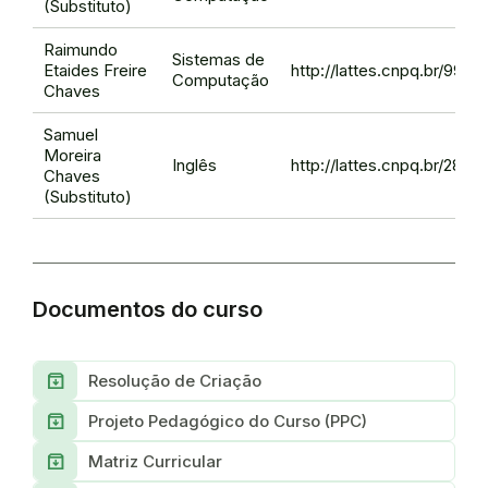
(Substituto)
Raimundo
Sistemas de
Etaides Freire
http://lattes.cnpq.br/99
Computação
Chaves
Samuel
Moreira
Inglês
http://lattes.cnpq.br/28
Chaves
(Substituto)
Documentos do curso
Archive
Resolução de Criação
Archive
Projeto Pedagógico do Curso (PPC)
Archive
Matriz Curricular