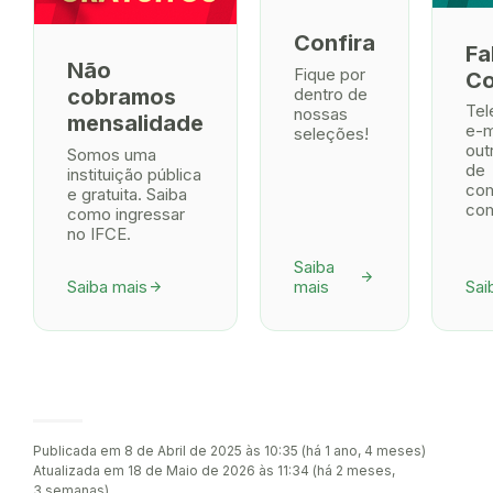
Confira
Fa
Não
Fique por
C
dentro de
cobramos
Tel
nossas
mensalidade
e-m
seleções!
out
Somos uma
de
instituição pública
co
e gratuita. Saiba
com
como ingressar
no IFCE.
Saiba
arrow_forward
Saiba mais
mais
Sai
arrow_forward
Publicada em 8 de Abril de 2025 às 10:35 (há 1 ano, 4 meses)
Atualizada em 18 de Maio de 2026 às 11:34 (há 2 meses,
3 semanas)