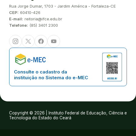
Endereço:
Rua Jorge Dumar, 1703 - Jardim América - Fortaleza-CE
CEP:
60410-426
E-mail:
reitoria@ifce.edu.br
Telefone:
(85) 3401 2300
Instagram
Twitter/X
Facebook
Youtube
Consulte o cadastro da
instituição no Sistema do e-MEC
Copyright © 2026 | Instituto Federal de Educação, Ciência e
Tecnologia do Estado do Ceará