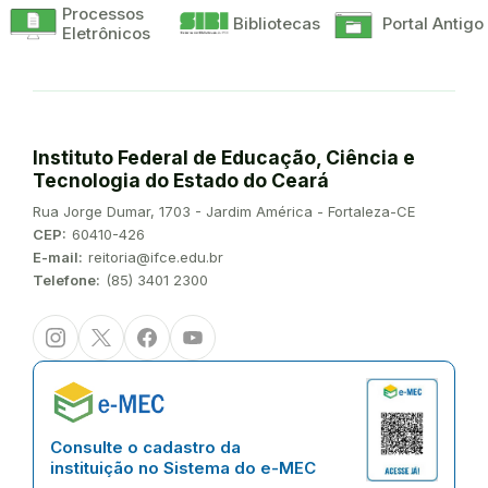
Processos
Bibliotecas
Portal Antigo
Eletrônicos
Instituto Federal de Educação, Ciência e
Tecnologia do Estado do Ceará
Endereço:
Rua Jorge Dumar, 1703 - Jardim América - Fortaleza-CE
CEP:
60410-426
E-mail:
reitoria@ifce.edu.br
Telefone:
(85) 3401 2300
Instagram
Twitter/X
Facebook
Youtube
Consulte o cadastro da
instituição no Sistema do e-MEC