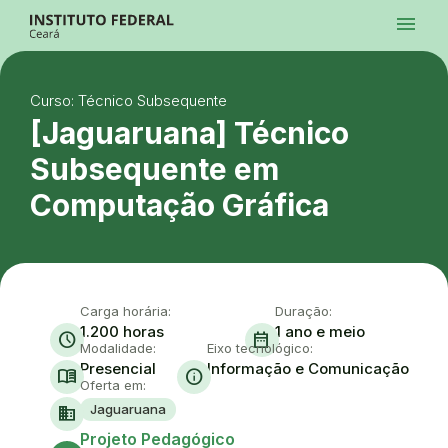
Ir para a página inicial
menu
Ir para a busca
Ir para o menu principal
Menu
Ir para o conteúdo
Ir para o rodapé
Curso: Técnico Subsequente
Alto Contraste
Login da Área Administrativa
[Jaguaruana] Técnico
Acessibilidade
Subsequente em
Computação Gráfica
Carga horária:
Duração:
1.200 horas
1 ano e meio
schedule
date_range
Modalidade:
Eixo tecnológico:
Presencial
Informação e Comunicação
menu_book
info
Oferta em:
Jaguaruana
domain
Ace
Projeto Pedagógico