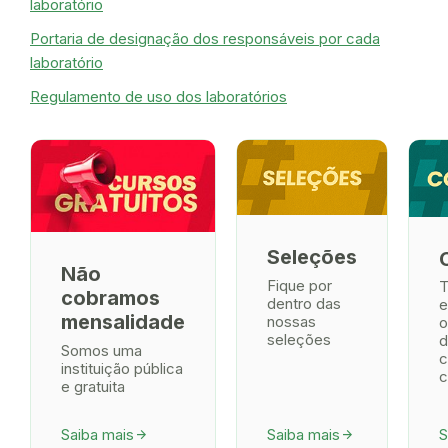
laboratório
Portaria de designação dos responsáveis por cada
laboratório
Regulamento de uso dos laboratórios
Seleções
Não
Fique por
T
cobramos
dentro das
e
mensalidade
nossas
o
seleções
d
Somos uma
c
instituição pública
c
e gratuita
Saiba mais
Saiba mais
S
arrow_forward
arrow_forward