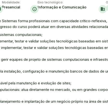
Modalidade:
Eixo tecnológico:
O
Presencial
Informação e Comunicação
ok
info
domain
istemas forma profissionais com capacidade crítico-reflexiva, c
egresso do curso poderá atuar em diversas atividades relaciona
 sistemas computacionais;
ementar, testar e validar soluções tecnológicas baseadas em si
implementar, testar e validar soluções tecnológicas baseadas 
 gerir equipes de projeto de sistemas computacionais e infraest
la instalação, configuração e manutenção bancos de dados de u
ável pela manutenção e evolução de sites;
utacionais: atua diretamente no mercado, ou em grandes corporaç
lanejamento e implantação de um negócio próprio na área de s