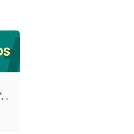
s
om o