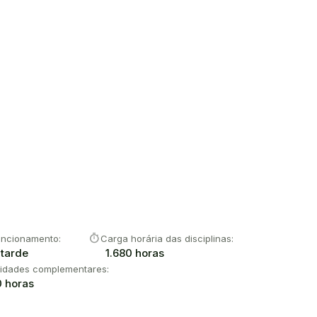
timer
uncionamento:
Carga horária das disciplinas:
tarde
1.680 horas
vidades complementares:
0 horas