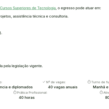
 Cursos Superiores de Tecnologia
, o egresso pode atuar em:
etos, assistência técnica e consultoria.
).
a pela legislação vigente.
check
timer
o:
Nº de vagas:
Turno de f
ência e diplomados
40 vagas anuais
Manhã e 
timer
timer
Prática Profissional:
Ati
40 horas
8