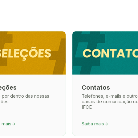
eções
Contatos
e por dentro das nossas
Telefones, e-mails e outro
ções
canais de comunicação c
IFCE
a mais
Saiba mais
arrow_forward
arrow_forward