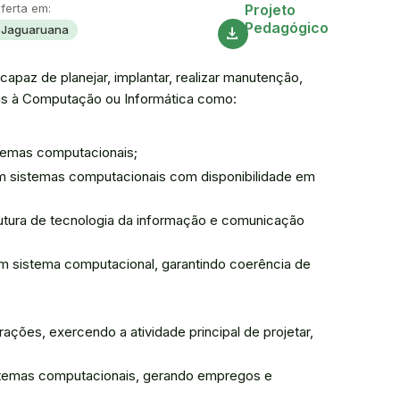
Acesse
ferta em:
Projeto
Pedagógico
Jaguaruana
download
apaz de planejar, implantar, realizar manutenção,
das à Computação ou Informática como:
stemas computacionais;
em sistemas computacionais com disponibilidade em
rutura de tecnologia da informação e comunicação
m sistema computacional, garantindo coerência de
ões, exercendo a atividade principal de projetar,
istemas computacionais, gerando empregos e