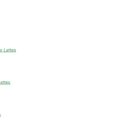
lo Lattes
Lattes
s