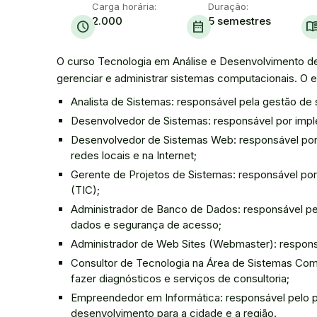
Carga horária:
Duração:
2.000
5 semestres
schedule
date_range
menu_bo
O curso Tecnologia em Análise e Desenvolvimento de S
gerenciar e administrar sistemas computacionais. O 
Analista de Sistemas: responsável pela gestão de
Desenvolvedor de Sistemas: responsável por impl
Desenvolvedor de Sistemas Web: responsável por 
redes locais e na Internet;
Gerente de Projetos de Sistemas: responsável por
(TIC);
Administrador de Banco de Dados: responsável pe
dados e segurança de acesso;
Administrador de Web Sites (Webmaster): respons
Consultor de Tecnologia na Área de Sistemas Comp
fazer diagnósticos e serviços de consultoria;
Empreendedor em Informática: responsável pelo p
desenvolvimento para a cidade e a região.