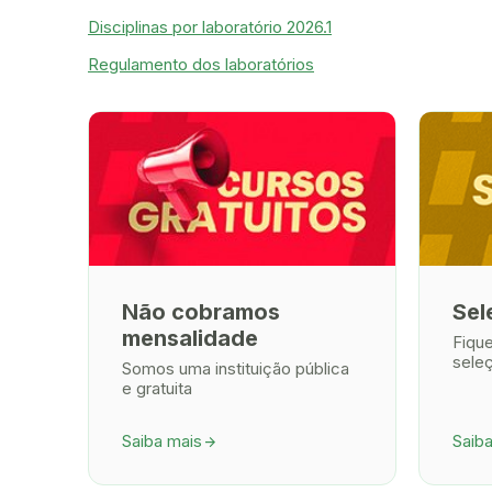
Disciplinas por laboratório 2026.1
Regulamento dos laboratórios
Não cobramos
Sel
mensalidade
Fiqu
sele
Somos uma instituição pública
e gratuita
Saiba mais
Saib
arrow_forward