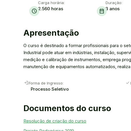
Carga horária:
Duração:
2.560 horas
3 anos
schedule
date_range
Apresentação
O curso é destinado a formar profissionais para o se
Industrial pode atuar em indústrias, instalação, supe
medição e calibração de instrumentos, emprega progr
manutenção de equipamentos automatizados, realiza m
login
check
Forma de Ingresso:
Processo Seletivo
Documentos do curso
Resolução de criação do curso
Projeto Pedagógico 2019