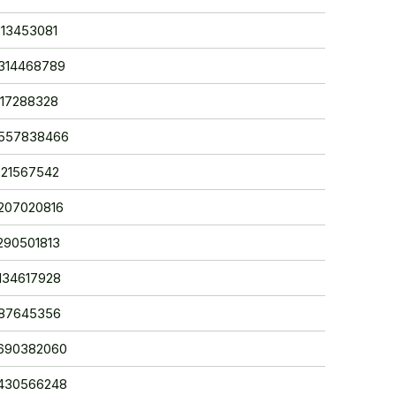
8313453081
53314468789
9417288328
60557838466
0921567542
6207020816
2290501813
5134617928
9087645356
43690382060
52430566248