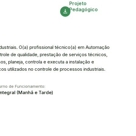
Acesse
Projeto
Pedagógico
download
dustriais. O(a) profissional técnico(a) em Automação
ntrole de qualidade, prestação de serviços técnicos,
, planeja, controla e executa a instalação e
 utilizados no controle de processos industriais.
urno de Funcionamento:
Integral (Manhã e Tarde)