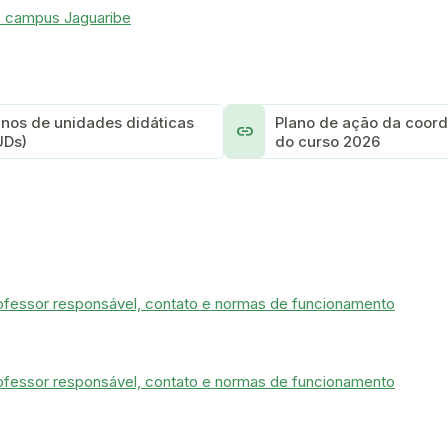
o campus Jaguaribe
anos de unidades didáticas
Plano de ação da coor
link
UDs)
do curso 2026
rofessor responsável, contato e normas de funcionamento
rofessor responsável, contato e normas de funcionamento