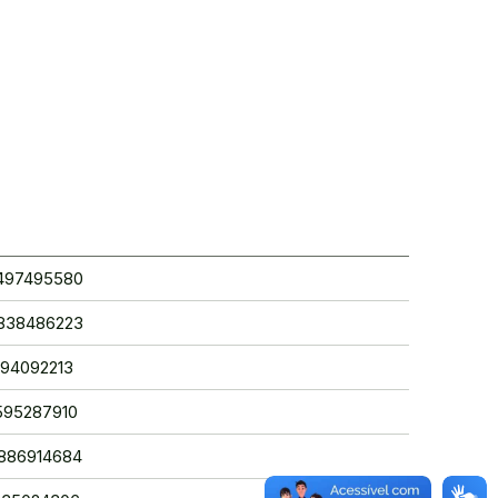
38497495580
05838486223
9394092213
8595287910
64886914684