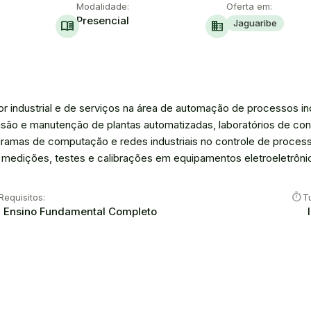
Modalidade:
Oferta em:
Presencial
Jaguaribe
menu_book
domain
tor industrial e de serviços na área de automação de processos in
rvisão e manutenção de plantas automatizadas, laboratórios de co
amas de computação e redes industriais no controle de processos
edições, testes e calibrações em equipamentos eletroeletrônicos
timer
Requisitos:
T
Ensino Fundamental Completo