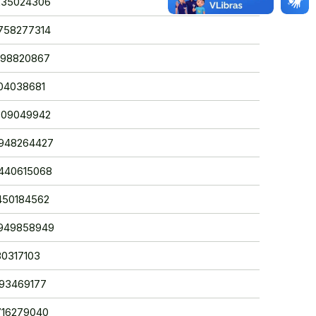
3235024306
5758277314
1598820867
1504038681
1309049942
98948264427
66440615068
4450184562
84949858949
180317103
1593469177
4716279040