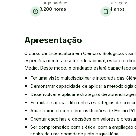
Carga horária:
Duração:
3.200 horas
4 anos
schedule
date_range
Apresentação
O curso de Licenciatura em Ciências Biológicas visa
especificamente ao setor educacional, estando o li
Médio. Deste modo, o graduado estará capacitado pa
Ter uma visão multidisciplinar e integrada das Ciên
Demonstrar capacidade de aplicar a metodologia c
Desenvolver e aplicar estratégias de aprendizagem 
Formular e aplicar diferentes estratégias de comu
Atuar como docente em instituições de Ensino Púb
Orientar escolhas e decisões em valores e pressup
Ser comprometido com a ética, com a ampliação d
sonho de uma sociedade justa e igualitária;