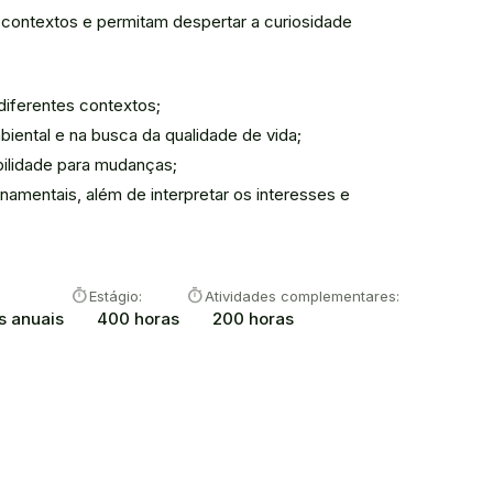
 contextos e permitam despertar a curiosidade
diferentes contextos;
ental e na busca da qualidade de vida;
bilidade para mudanças;
namentais, além de interpretar os interesses e
timer
timer
Estágio:
Atividades complementares:
s anuais
400 horas
200 horas