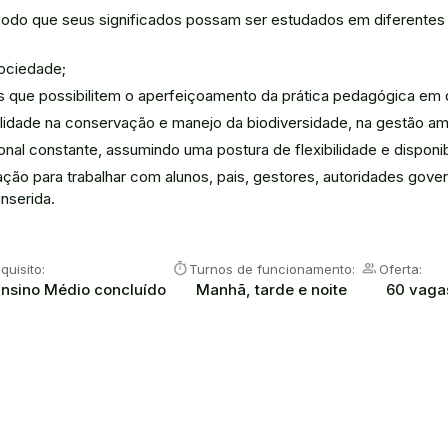
modo que seus significados possam ser estudados em diferentes
sociedade;
ais que possibilitem o aperfeiçoamento da prática pedagógica em 
dade na conservação e manejo da biodiversidade, na gestão ambi
l constante, assumindo uma postura de flexibilidade e disponi
ão para trabalhar com alunos, pais, gestores, autoridades gover
nserida.
timer
group
quisito:
Turnos de funcionamento:
Oferta:
Ensino Médio concluído
Manhã, tarde e noite
60 vaga