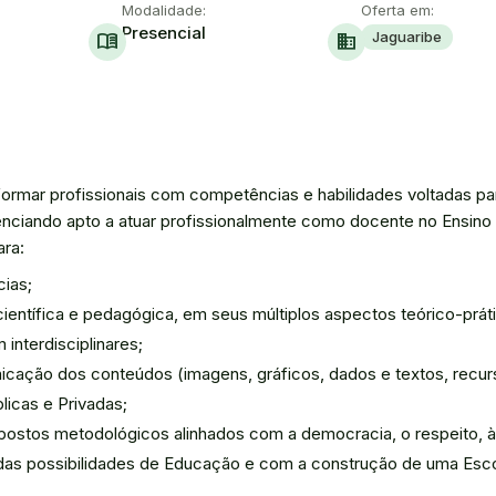
Modalidade:
Oferta em:
Presencial
Jaguaribe
menu_book
domain
 formar profissionais com competências e habilidades voltadas p
cenciando apto a atuar profissionalmente como docente no Ensin
ra:
cias;
ientífica e pedagógica, em seus múltiplos aspectos teórico-prát
interdisciplinares;
nicação dos conteúdos (imagens, gráficos, dados e textos, recurs
licas e Privadas;
ostos metodológicos alinhados com a democracia, o respeito, à di
as possibilidades de Educação e com a construção de uma Escol