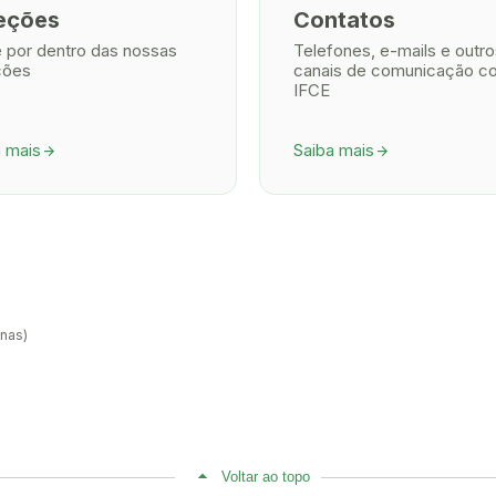
eções
Contatos
e por dentro das nossas
Telefones, e-mails e outro
ções
canais de comunicação c
IFCE
a mais
Saiba mais
arrow_forward
arrow_forward
anas)
Voltar ao topo