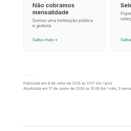
Não cobramos
Sel
mensalidade
Fiqu
sele
Somos uma instituição pública
e gratuita
Saiba mais
Saib
arrow_forward
Publicada em 9 de Julho de 2025 às 11:07 (há 1 ano)
Atualizada em 17 de Junho de 2026 às 10:28 (há 1 mês, 3 sem