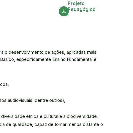
Acesse
Projeto
Pedagógico
download
ara o desenvolvimento de ações, aplicadas mais
o Básico, especificamente Ensino Fundamental e
icos;
os audiovisuais, dentre outros);
versidade étnica e cultural e a biodiversidade;
a de qualidade, capaz de tornar menos distante o