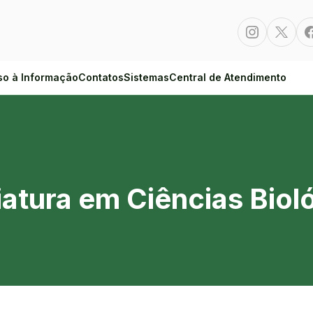
Instagram
Twitte
so à Informação
Contatos
Sistemas
Central de Atendimento
ncias Biológicas
iatura em Ciências Biol