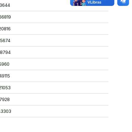
43644
566819
20816
55674
38794
45960
49115
21053
17928
343303