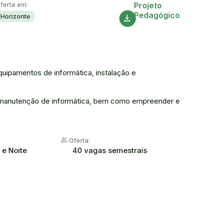
Acesse
ferta em:
Projeto
Pedagógico
Horizonte
download
ipamentos de informática, instalação e
 e manutenção de informática, bem como empreender e
group
Oferta:
 e Noite
40 vagas semestrais