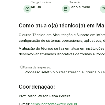
Carga horária:
Duração:
1400h
1 ano e meio
schedule
date_range
menu_b
Como atua o(a) técnico(a) em Ma
O curso Técnico em Manutenção e Suporte em Informá
configuração de sistemas operacionais, aplicativos, d
A atuação do técnico se faz em atuar em instituiçõ
desenvolver atividades laborativas de formas autôno
login
Forma de ingresso:
Processo seletivo ou transferência interna ou 
Coordenação:
Prof. Mário Wilson Paiva Pereira
E-mail:
ccmsi.horizonte@ifce.edu.br