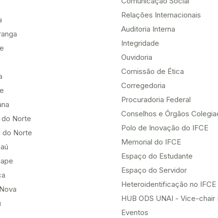
Comunicação Social
Relações Internacionais
a
Auditoria Interna
ranga
Integridade
te
Ouvidoria
Comissão de Ética
a
Corregedoria
be
Procuradoria Federal
ana
Conselhos e Órgãos Colegi
 do Norte
Polo de Inovação do IFCE
 do Norte
Memorial do IFCE
aú
Espaço do Estudante
uape
Espaço do Servidor
ça
Heteroidentificação no IFCE
Nova
HUB ODS UNAI - Vice-chair
u
Eventos