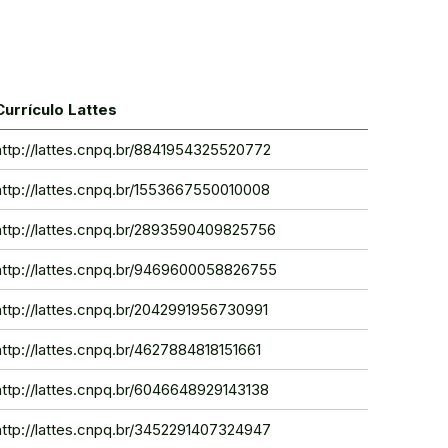
Currículo Lattes
http://lattes.cnpq.br/8841954325520772
http://lattes.cnpq.br/1553667550010008
http://lattes.cnpq.br/2893590409825756
http://lattes.cnpq.br/9469600058826755
http://lattes.cnpq.br/2042991956730991
http://lattes.cnpq.br/4627884818151661
http://lattes.cnpq.br/6046648929143138
http://lattes.cnpq.br/3452291407324947