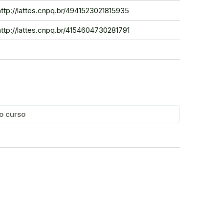
http://lattes.cnpq.br/4941523021815935
http://lattes.cnpq.br/4154604730281791
o curso