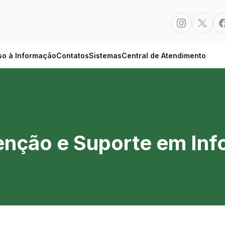
Instagram
Twitte
so à Informação
Contatos
Sistemas
Central de Atendimento
e em Informática
enção e Suporte em Inf