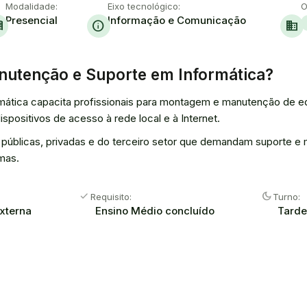
Modalidade:
Eixo tecnológico:
O
Presencial
Informação e Comunicação
ook
info
domain
nutenção e Suporte em Informática?
tica capacita profissionais para montagem e manutenção de equ
ispositivos de acesso à rede local e à Internet.
es públicas, privadas e do terceiro setor que demandam suporte
mas.
check
dark_mode
Requisito:
Turno:
externa
Ensino Médio concluído
Tarde