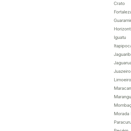
Crato
Fortalez
Guarami
Horizon
Iguatu
Itapipoc
Jaguari
Jaguaru
Juazeiro
Limoeiro
Maracan
Marang
Momba
Morada 
Paracur
Pecém