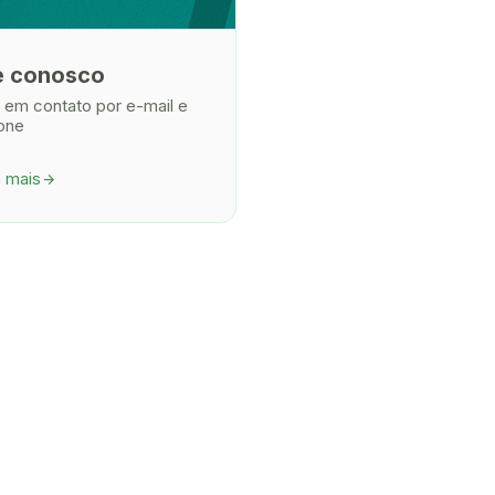
e conosco
 em contato por e-mail e
fone
a mais
arrow_forward