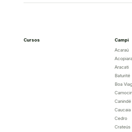
Cursos
Campi
Acaraú
Acopiar
Aracati
Baturité
Boa Via
Camoci
Canindé
Caucaia
Cedro
Crateús