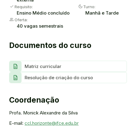
check
dark_mode
Requisito:
Turno:
Ensino Médio concluído
Manhã e Tarde
group
Oferta:
40 vagas semestrais
Documentos do curso
description
Matriz curricular
description
Resolução de criação do curso
Coordenação
Profa. Monick Alexandre da Silva
E-mail:
ccl.horizonte@ifce.edu.br