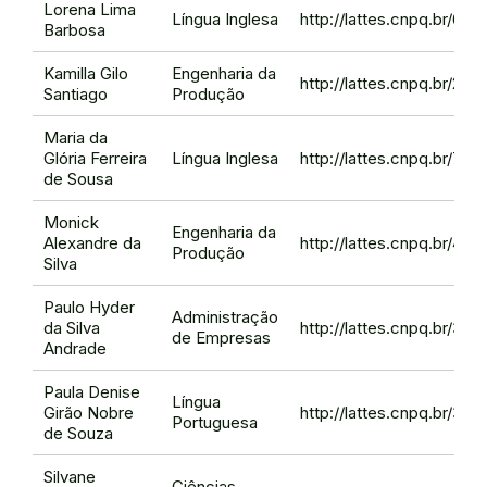
Lorena Lima
Língua Inglesa
http://lattes.cnpq.br/6
Barbosa
Kamilla Gilo
Engenharia da
http://lattes.cnpq.br/2
Santiago
Produção
Maria da
Glória Ferreira
Língua Inglesa
http://lattes.cnpq.br/7
de Sousa
Monick
Engenharia da
Alexandre da
http://lattes.cnpq.br/41
Produção
Silva
Paulo Hyder
Administração
da Silva
http://lattes.cnpq.br/3
de Empresas
Andrade
Paula Denise
Língua
Girão Nobre
http://lattes.cnpq.br/3
Portuguesa
de Souza
Silvane
Ciências