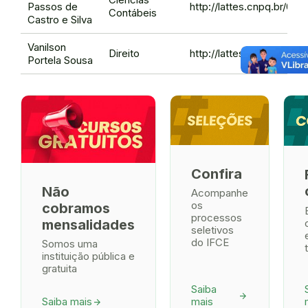
Passos de
http://lattes.cnpq.br/0
Contábeis
Castro e Silva
Vanilson
Direito
http://lattes.cnpq.br/41
Portela Sousa
Confira
Não
Acompanhe
os
cobramos
processos
mensalidades
seletivos
do IFCE
Somos uma
instituição pública e
gratuita
Saiba
arrow_forward
Saiba mais
mais
arrow_forward