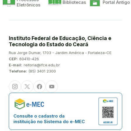
Bibliotecas
Portal Antigo
Eletrônicos
Instituto Federal de Educação, Ciência e
Tecnologia do Estado do Ceará
Endereço:
Rua Jorge Dumar, 1703 - Jardim América - Fortaleza-CE
CEP:
60410-426
E-mail:
reitoria@ifce.edu.br
Telefone:
(85) 3401 2300
Instagram
Twitter/X
Facebook
Youtube
Consulte o cadastro da
instituição no Sistema do e-MEC