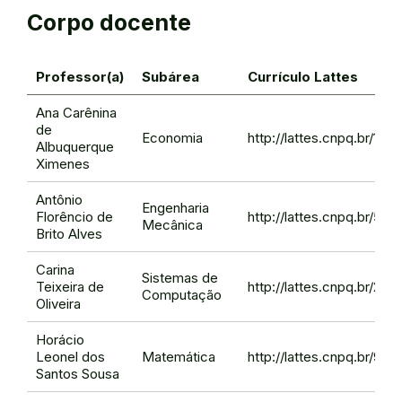
Corpo docente
Professor(a)
Subárea
Currículo Lattes
Ana Carênina
de
Economia
http://lattes.cnpq.br/1
Albuquerque
Ximenes
Antônio
Engenharia
Florêncio de
http://lattes.cnpq.br/5
Mecânica
Brito Alves
Carina
Sistemas de
Teixeira de
http://lattes.cnpq.br/2
Computação
Oliveira
Horácio
Leonel dos
Matemática
http://lattes.cnpq.br/9
Santos Sousa