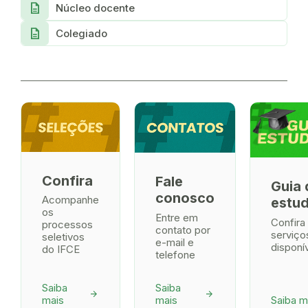
description
Núcleo docente
description
Colegiado
Confira
Fale
Guia 
conosco
Acompanhe
estu
os
Entre em
Confira
processos
contato por
serviço
seletivos
e-mail e
disponí
do IFCE
telefone
Saiba
Saiba
arrow_forward
arrow_forward
mais
mais
Saiba m