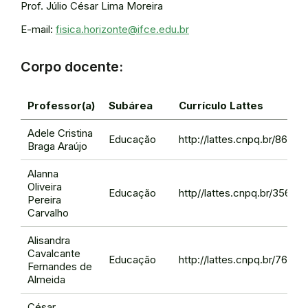
Prof. Júlio César Lima Moreira
E-mail:
fisica.horizonte@ifce.edu.br
Corpo docente:
Professor(a)
Subárea
Currículo Lattes
Adele Cristina
Educação
http://lattes.cnpq.br/8667
Braga Araújo
Alanna
Oliveira
Educação
http//lattes.cnpq.br/356
Pereira
Carvalho
Alisandra
Cavalcante
Educação
http://lattes.cnpq.br/7603
Fernandes de
Almeida
César