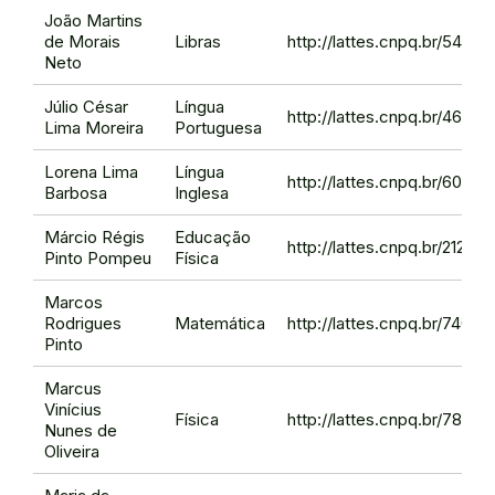
João Martins
de Morais
Libras
http://lattes.cnpq.br/540
Neto
Júlio César
Língua
http://lattes.cnpq.br/4627
Lima Moreira
Portuguesa
Lorena Lima
Língua
http://lattes.cnpq.br/604
Barbosa
Inglesa
Márcio Régis
Educação
http://lattes.cnpq.br/2121
Pinto Pompeu
Física
Marcos
Rodrigues
Matemática
http://lattes.cnpq.br/7402
Pinto
Marcus
Vinícius
Física
http://lattes.cnpq.br/787
Nunes de
Oliveira