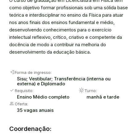
O curso de graduação em Licenciatura em Física tem
como objetivo formar profissionais sob uma sólida base
teórica e interdisciplinar no ensino da Física para atuar
nos anos finais dos ensinos fundamental e médio,
desenvolvendo conhecimentos para o exercício
intelectual reflexivo, crítico, criativo e competente da
docência de modo a contribuir na melhoria do
desenvolvimento da educação básica.
login
Forma de ingresso:
Sisu; Vestibular; Transferência (interna ou
externa) e Diplomado
check
routine
Requisito:
Turno:
Ensino Médio completo
manhã e tarde
group
Oferta:
35 vagas anuais
Coordenação: