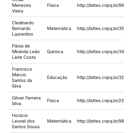
Menezes
Física
http://lattes.cnpq.br/966
Vieira
Cledinardo
Bernardo
Matemática
http://lattes.cnpq.br/3586
Laurentino
Flávia de
Miranda Leão
Química
http://lattes.cnpq.br/3492
Leite Costa
Francisco
Márcio
Educação
http://lattes.cnpq.br/3257
Santos da
Silva
Gilvan Ferreira
Física
http://lattes.cnpq.br/236
Silva
Horácio
Leonel dos
Matemática
http://lattes.cnpq.br/983
Santos Sousa