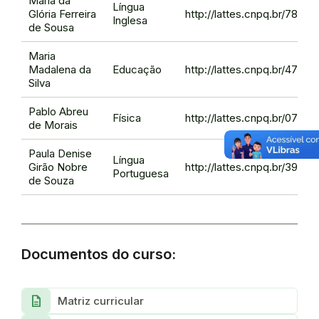
Maria da
Língua
Glória Ferreira
http://lattes.cnpq.br/780
Inglesa
de Sousa
Maria
Madalena da
Educação
http://lattes.cnpq.br/4755
Silva
Pablo Abreu
Física
http://lattes.cnpq.br/079
de Morais
Paula Denise
Língua
Girão Nobre
http://lattes.cnpq.br/394
Portuguesa
de Souza
Documentos do curso:
description
Matriz curricular