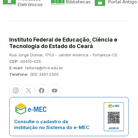
Bibliotecas
Portal Antigo
Eletrônicos
Instituto Federal de Educação, Ciência e
Tecnologia do Estado do Ceará
Endereço:
Rua Jorge Dumar, 1703 - Jardim América - Fortaleza-CE
CEP:
60410-426
E-mail:
reitoria@ifce.edu.br
Telefone:
(85) 3401 2300
Instagram
Twitter/X
Facebook
Youtube
Consulte o cadastro da
instituição no Sistema do e-MEC