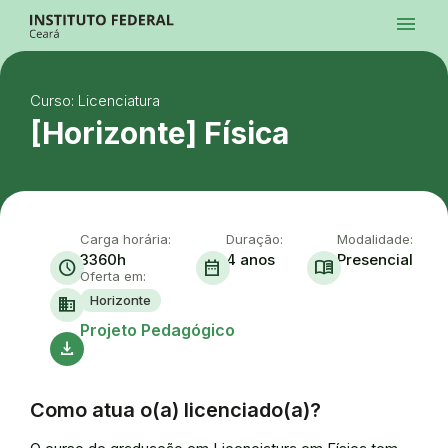
Ir para a página inicial
menu
Ir para a busca
Ir para o menu principal
Menu
Ir para o conteúdo
Ir para o rodapé
Curso: Licenciatura
Alto Contraste
Login da Área Administrativa
[Horizonte] Física
Acessibilidade
Carga horária:
Duração:
Modalidade:
3360h
4 anos
Presencial
schedule
date_range
menu_book
Oferta em:
Horizonte
domain
Ace
Projeto Pedagógico
download
Como atua o(a) licenciado(a)?