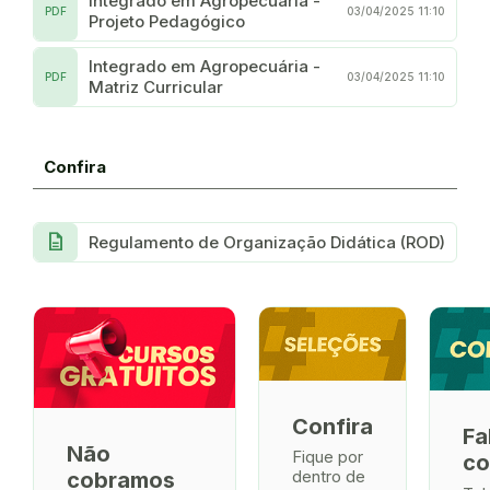
Integrado em Agropecuária -
PDF
03/04/2025 11:10
Projeto Pedagógico
Integrado em Agropecuária -
PDF
03/04/2025 11:10
Matriz Curricular
Confira
description
Regulamento de Organização Didática (ROD)
Confira
Fa
Não
Fique por
co
dentro de
cobramos