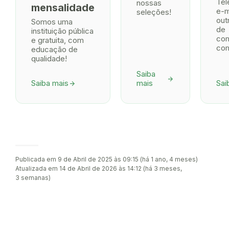
Tel
nossas
mensalidade
e-m
seleções!
out
Somos uma
de
instituição pública
co
e gratuita, com
com
educação de
qualidade!
Saiba
arrow_forward
Saiba mais
mais
Sai
arrow_forward
Publicada em 9 de Abril de 2025 às 09:15 (há 1 ano, 4 meses)
Atualizada em 14 de Abril de 2026 às 14:12 (há 3 meses,
3 semanas)