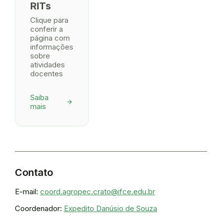
RITs
Clique para
conferir a
página com
informações
sobre
atividades
docentes
Saiba
arrow_forward
mais
Contato
E-mail:
coord.agropec.crato@ifce.edu.br
Coordenador:
Expedito Danúsio de Souza