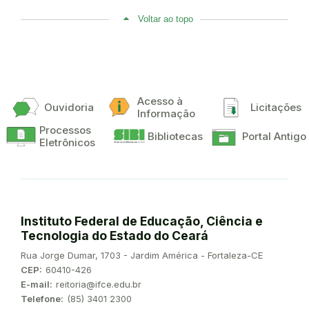
Voltar ao topo
Acesso à
Ouvidoria
Licitações
Informação
Processos
Bibliotecas
Portal Antigo
Eletrônicos
Instituto Federal de Educação, Ciência e
Tecnologia do Estado do Ceará
Endereço:
Rua Jorge Dumar, 1703 - Jardim América - Fortaleza-CE
CEP:
60410-426
E-mail:
reitoria@ifce.edu.br
Telefone:
(85) 3401 2300