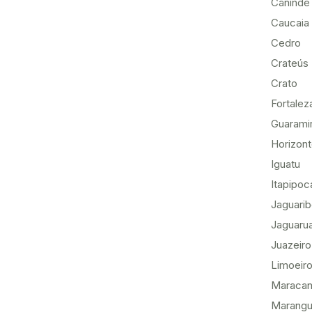
Canindé
Caucaia
Cedro
Crateús
Crato
Fortalez
Guarami
Horizon
Iguatu
Itapipoc
Jaguari
Jaguaru
Juazeiro
Limoeiro
Maracan
Marang