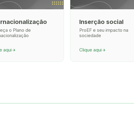
ernacionalização
Inserção social
eça o Plano de
ProEF e seu impacto na
nacionalização
sociedade
e aqui
Clique aqui
arrow_forward
arrow_forward