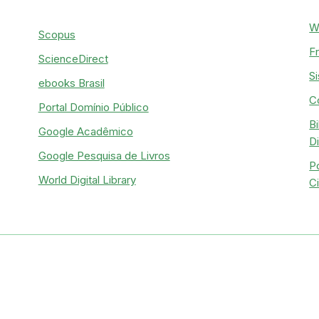
W
Scopus
F
ScienceDirect
S
ebooks Brasil
C
Portal Domínio Público
Bi
Google Acadêmico
D
Google Pesquisa de Livros
P
World Digital Library
C