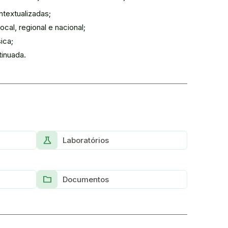
textualizadas;
al, regional e nacional;
ica;
tinuada.
Science
Laboratórios
Folder
Documentos