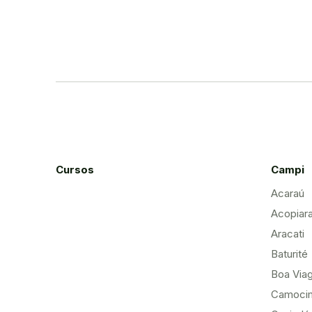
Cursos
Campi
Acaraú
Acopiar
Aracati
Baturité
Boa Via
Camoci