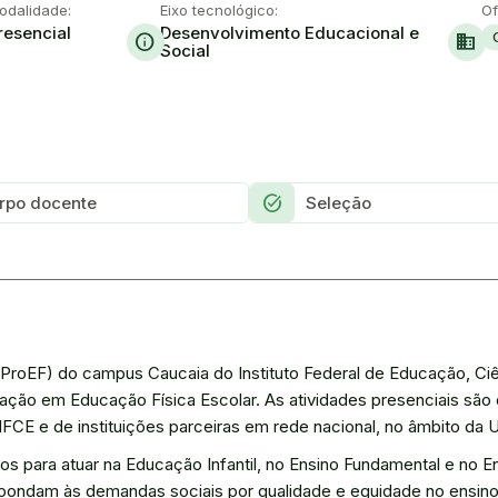
odalidade:
Eixo tecnológico:
Of
resencial
Desenvolvimento Educacional e
info
domain
Social
Task_alt
rpo docente
Seleção
roEF) do campus Caucaia do Instituto Federal de Educação, Ci
ração em Educação Física Escolar. As atividades presenciais são
IFCE e de instituições parceiras em rede nacional, no âmbito da 
s para atuar na Educação Infantil, no Ensino Fundamental e no E
pondam às demandas sociais por qualidade e equidade no ensino 