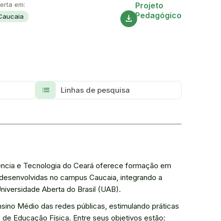
Acesse
erta em:
Projeto
Pedagógico
Caucaia
download
List
Linhas de pesquisa
ência e Tecnologia do Ceará oferece formação em
 desenvolvidas no campus Caucaia, integrando a
Universidade Aberta do Brasil (UAB).
nsino Médio das redes públicas, estimulando práticas
de Educação Física. Entre seus objetivos estão: