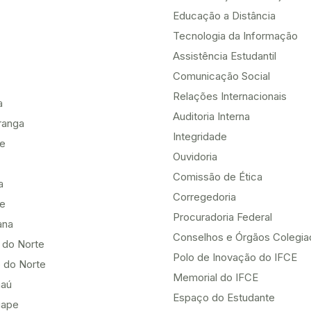
Educação a Distância
Tecnologia da Informação
Assistência Estudantil
Comunicação Social
Relações Internacionais
a
Auditoria Interna
ranga
Integridade
te
Ouvidoria
Comissão de Ética
a
Corregedoria
be
Procuradoria Federal
ana
Conselhos e Órgãos Colegi
 do Norte
Polo de Inovação do IFCE
 do Norte
Memorial do IFCE
aú
Espaço do Estudante
uape