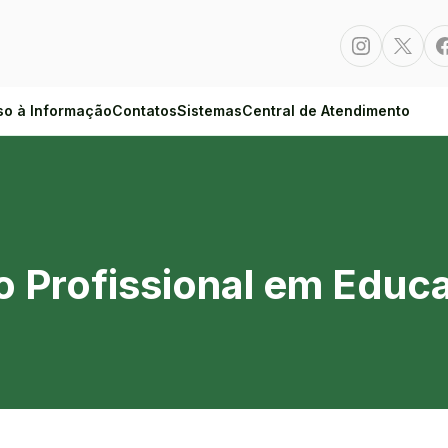
Instagram
Twitte
so à Informação
Contatos
Sistemas
Central de Atendimento
l em Educação Física
 Profissional em Educa