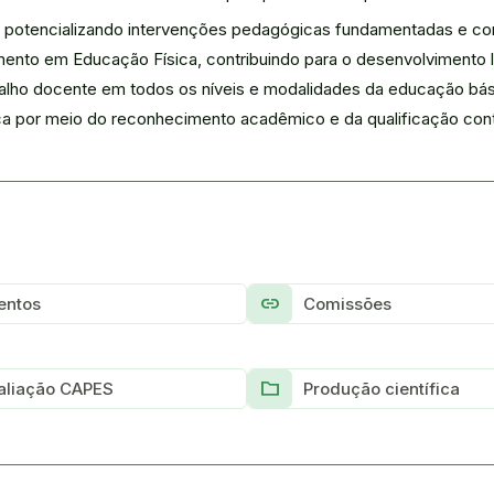
 potencializando intervenções pedagógicas fundamentadas e con
nto em Educação Física, contribuindo para o desenvolvimento loc
trabalho docente em todos os níveis e modalidades da educação bás
sica por meio do reconhecimento acadêmico e da qualificação con
link
entos
Comissões
Folder
aliação CAPES
Produção científica