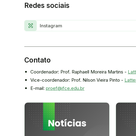
Redes sociais
Center_Focus_Strong
Instagram
Contato
Coordenador: Prof. Raphaell Moreira Martins -
Lat
Vice-coordenador: Prof. Nilson Vieira Pinto -
Latte
E-mail:
proef@ifce.edu.br