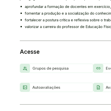
aprofundar a formação de docentes em exercício,
fomentar a produção e a socialização do conhecime
fortalecer a postura crítica e reflexiva sobre o 
valorizar a carreira do professor de Educação Fí
Acesse
Group_search
link
Grupos de pesquisa
Ev
Fact_check
Description
Autoavaliações
Av