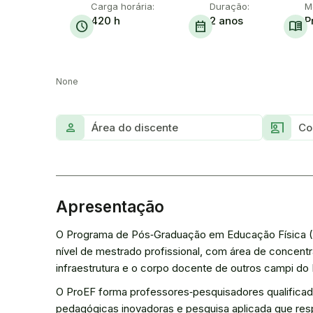
Carga horária:
Duração:
M
420 h
2 anos
P
schedule
date_range
menu_book
None
Person
Co_present
Área do discente
Co
Apresentação
O Programa de Pós‑Graduação em Educação Física (P
nível de mestrado profissional, com área de concent
infraestrutura e o corpo docente de outros campi do 
O ProEF forma professores‑pesquisadores qualificado
pedagógicas inovadoras e pesquisa aplicada que res