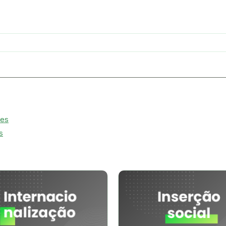
tes
s