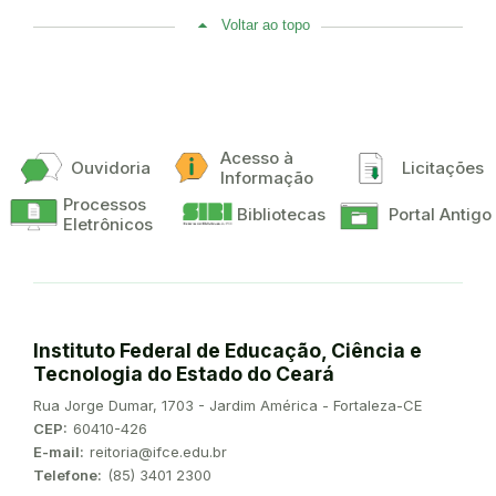
Voltar ao topo
Acesso à
Ouvidoria
Licitações
Informação
Processos
Bibliotecas
Portal Antigo
Eletrônicos
Instituto Federal de Educação, Ciência e
Tecnologia do Estado do Ceará
Endereço:
Rua Jorge Dumar, 1703 - Jardim América - Fortaleza-CE
CEP:
60410-426
E-mail:
reitoria@ifce.edu.br
Telefone:
(85) 3401 2300