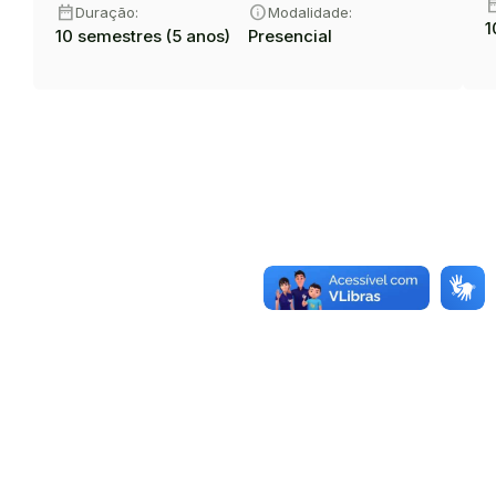
date_
date_range
info
Duração:
Modalidade:
1
10 semestres (5 anos)
Presencial