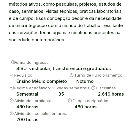
métodos ativos, como pesquisas, projetos, estudos de
caso, seminários, visitas técnicas, práticas laboratoriais
e de campo. Essa concepção decorre da necessidade
de uma integração com o mundo do trabalho, resultante
das inovações tecnológicas e científicas presentes na
sociedade contemporânea.
login
Forma de ingresso:
SISU, vestibular, transferência e graduados
check
timer
Requisito:
Turno de Funcionamento:
Ensino Médio completo
Noturno
login
check
timer
Regime acadêmico:
Vagas semestrais:
Disciplinas:
Semestral
35
2.640 horas
timer
timer
Atividades práticas:
Estágio obrigatório:
480 horas
480 horas
timer
Atividades complementares:
200 horas