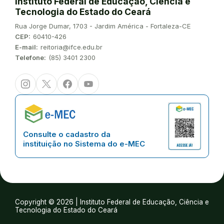
Instituto Federal de Educação, Ciência e
Tecnologia do Estado do Ceará
Endereço:
Rua Jorge Dumar, 1703 - Jardim América - Fortaleza-CE
CEP:
60410-426
E-mail:
reitoria@ifce.edu.br
Telefone:
(85) 3401 2300
Instagram
Twitter/X
Facebook
Youtube
Consulte o cadastro da
instituição no Sistema do e-MEC
Copyright © 2026 | Instituto Federal de Educação, Ciência e
Tecnologia do Estado do Ceará