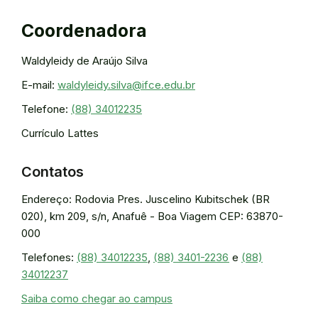
Coordenadora
Waldyleidy de Araújo Silva
E-mail:
waldyleidy.silva@ifce.edu.br
Telefone:
(88) 34012235
Currículo Lattes
Contatos
Endereço: Rodovia Pres. Juscelino Kubitschek (BR
020), km 209, s/n, Anafuê - Boa Viagem CEP: 63870-
000
Telefones:
(88) 34012235
,
(88) 3401-2236
e
(88)
34012237
Saiba como chegar ao campus