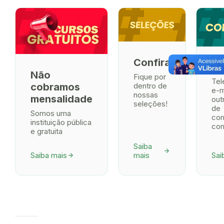
Confira
Co
Não
Fique por
Tel
dentro de
cobramos
e-m
nossas
mensalidade
out
seleções!
de
Somos uma
co
instituição pública
com
e gratuita
Saiba
arrow_forward
Saiba mais
mais
Sai
arrow_forward