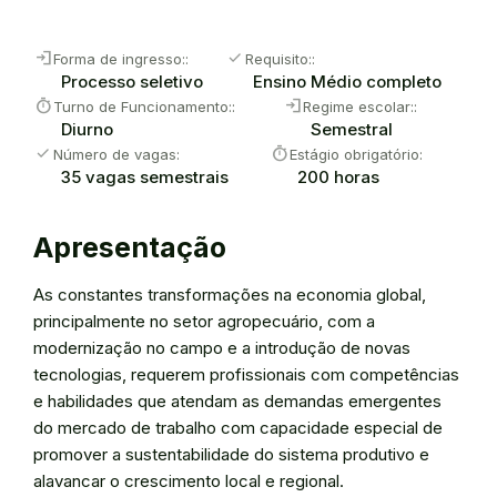
login
check
Forma de ingresso::
Requisito::
Processo seletivo
Ensino Médio completo
timer
login
Turno de Funcionamento::
Regime escolar::
Diurno
Semestral
check
timer
Número de vagas:
Estágio obrigatório:
35 vagas semestrais
200 horas
Apresentação
As constantes transformações na economia global,
principalmente no setor agropecuário, com a
modernização no campo e a introdução de novas
tecnologias, requerem profissionais com competências
e habilidades que atendam as demandas emergentes
do mercado de trabalho com capacidade especial de
promover a sustentabilidade do sistema produtivo e
alavancar o crescimento local e regional.