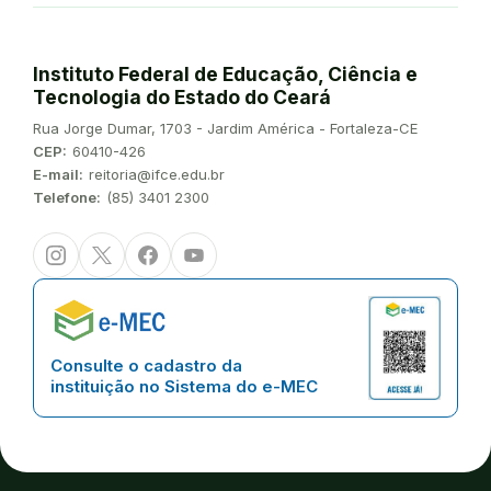
Instituto Federal de Educação, Ciência e
Tecnologia do Estado do Ceará
Endereço:
Rua Jorge Dumar, 1703 - Jardim América - Fortaleza-CE
CEP:
60410-426
E-mail:
reitoria@ifce.edu.br
Telefone:
(85) 3401 2300
Instagram
Twitter/X
Facebook
Youtube
Consulte o cadastro da
instituição no Sistema do e-MEC