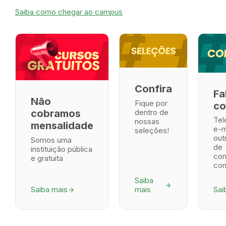
Saiba como chegar ao campus
Confira
Fa
Não
Fique por
co
dentro de
cobramos
Tel
nossas
mensalidade
e-m
seleções!
out
Somos uma
de
instituição pública
co
e gratuita
com
Saiba
arrow_forward
Saiba mais
mais
Sai
arrow_forward