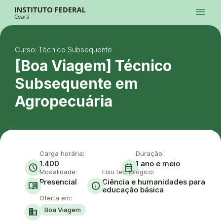
Ir para a página inicial
menu
Ir para a busca
Ir para o menu principal
Menu
Ir para o conteúdo
Ir para o rodapé
Curso: Técnico Subsequente
Alto Contraste
Login da Área Administrativa
[Boa Viagem] Técnico
Acessibilidade
Subsequente em
Agropecuária
Carga horária:
Duração:
1.400
1 ano e meio
schedule
date_range
Modalidade:
Eixo tecnológico:
Presencial
Ciência e humanidades para
menu_book
info
educação básica
Oferta em:
Boa Viagem
domain