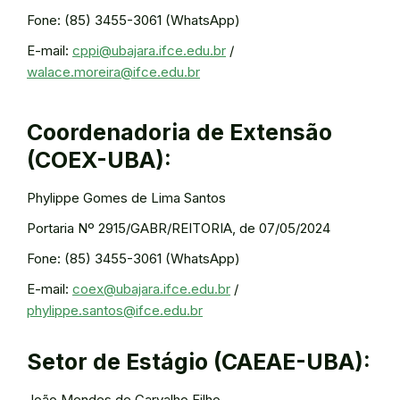
Fone: (85) 3455-3061 (WhatsApp)
E-mail:
cppi@ubajara.ifce.edu.br
/
walace.moreira@ifce.edu.br
Coordenadoria de Extensão
(COEX-UBA):
Phylippe Gomes de Lima Santos
Portaria Nº 2915/GABR/REITORIA, de 07/05/2024
Fone: (85) 3455-3061 (WhatsApp)
E-mail:
coex@ubajara.ifce.edu.br
/
phylippe.santos@ifce.edu.br
Setor de Estágio (CAEAE-UBA):
João Mendes de Carvalho Filho