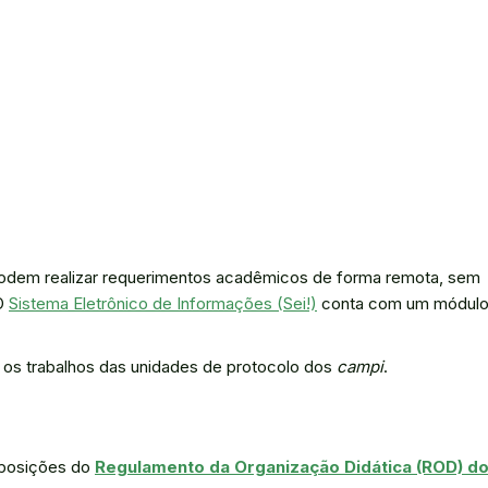
 podem realizar requerimentos acadêmicos de forma remota, sem
 O
Sistema Eletrônico de Informações (Sei!)
conta com um módul
r os trabalhos das unidades de protocolo dos
campi
.
sposições do
Regulamento da Organização Didática (ROD) d