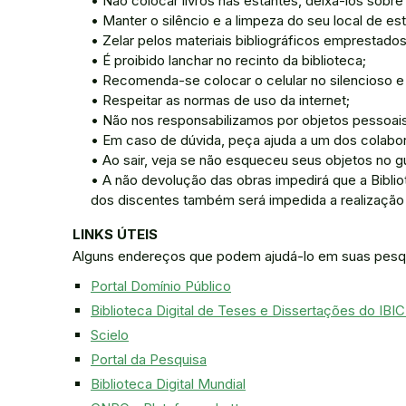
• Não colocar livros nas estantes, deixá-los sobr
• Manter o silêncio e a limpeza do seu local de es
• Zelar pelos materiais bibliográficos emprestados
• É proibido lanchar no recinto da biblioteca;
• Recomenda-se colocar o celular no silencioso e a
• Respeitar as normas de uso da internet;
• Não nos responsabilizamos por objetos pessoai
• Em caso de dúvida, peça ajuda a um dos colabor
• Ao sair, veja se não esqueceu seus objetos no 
• A não devolução das obras impedirá que a Biblio
dos discentes também será impedida a realização 
LINKS ÚTEIS
Alguns endereços que podem ajudá-lo em suas pesqui
Portal Domínio Público
Biblioteca Digital de Teses e Dissertações do IBI
Scielo
Portal da Pesquisa
Biblioteca Digital Mundial