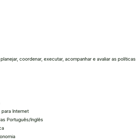
lanejar, coordenar, executar, acompanhar e avaliar as políticas
a
para Internet
as Português/Inglês
ca
ronomia