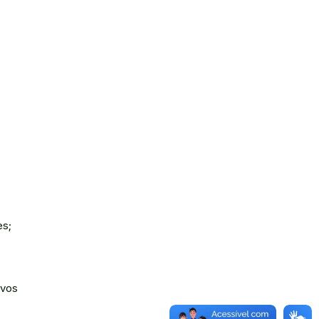
es;
ovos