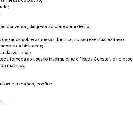
e as mesas ou balcão;
tudo;
;
o conversar, dirigir-se ao corredor externo;
s deixados sobre as mesas, bem como seu eventual extravio;
adores da biblioteca;
guarda-volumes;
teca forneça ao usuário inadimplente o "Nada Consta", e no caso
de matrícula.
sas e trabalhos, confira:
CT