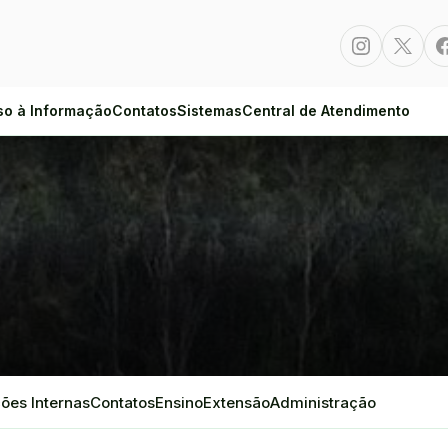
Instagram
Twitte
so à Informação
Contatos
Sistemas
Central de Atendimento
ões Internas
Contatos
Ensino
Extensão
Administração