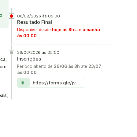
Acesse
o
06/08/2026 às 05:00
Resultado Final
Disponível desde
hoje às 8h
até
amanhã
às 00:00
26/06/2026 às 05:00
Inscrições
ica,
com
Período aberto de
26/06 às 8h
até
23/07
às 00:00
Link:
https://forms.gle/jvSq2vVks9oxkRKD7
attach_file
ais,