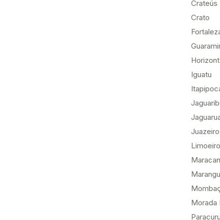
Crateús
Crato
Fortalez
Guarami
Horizon
Iguatu
Itapipoc
Jaguari
Jaguaru
Juazeiro
Limoeiro
Maracan
Marang
Momba
Morada 
Paracur