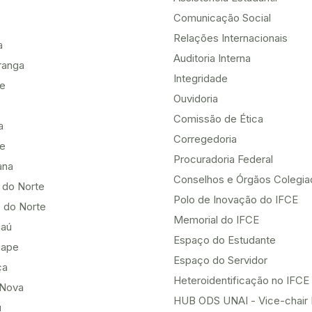
Comunicação Social
Relações Internacionais
a
Auditoria Interna
ranga
Integridade
te
Ouvidoria
Comissão de Ética
a
Corregedoria
be
Procuradoria Federal
ana
Conselhos e Órgãos Colegi
 do Norte
Polo de Inovação do IFCE
 do Norte
Memorial do IFCE
aú
Espaço do Estudante
uape
Espaço do Servidor
ça
Heteroidentificação no IFCE
Nova
HUB ODS UNAI - Vice-chair
u