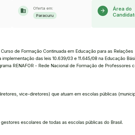
Oferta em:
Área do
domain
arrow_forward
Candidat
Paracuru
 no Curso de Formação Continuada em Educação para as Relações
 a implementação das leis 10.639/03 e 11.645/08 na Educação Bás
Programa RENAFOR - Rede Nacional de Formação de Professores 
retores, vice-diretores) que atuam em escolas públicas (municip
 gestores escolares de todas as escolas públicas do Brasil.