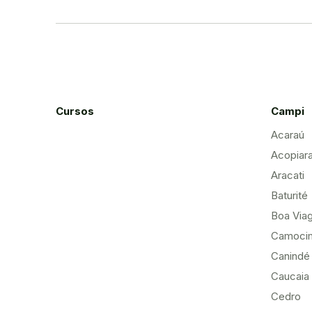
Cursos
Campi
Acaraú
Acopiar
Aracati
Baturité
Boa Via
Camoci
Canindé
Caucaia
Cedro