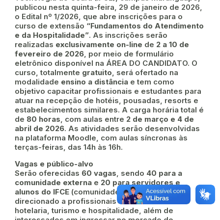
publicou nesta quinta-feira, 29 de janeiro de 2026,
o Edital nº 1/2026, que abre inscrições para o
curso de extensão
“Fundamentos do Atendimento
e da Hospitalidade”
. As inscrições serão
realizadas
exclusivamente on-line
de
2 a 10 de
fevereiro de 2026
, por meio de formulário
eletrônico disponível na ÁREA DO CANDIDATO. O
curso, totalmente
gratuito
, será ofertado na
modalidade
ensino a distância
e tem como
objetivo capacitar profissionais e estudantes para
atuar na recepção de hotéis, pousadas, resorts e
estabelecimentos similares. A carga horária total é
de
80 horas
, com aulas entre
2 de março e 4 de
abril de 2026
. As atividades serão desenvolvidas
na plataforma Moodle, com aulas síncronas às
terças-feiras, das 14h às 16h.
Vagas e público-alvo
Serão oferecidas
60 vagas
, sendo
40 para a
comunidade externa
e
20 para servidores e
alunos do IFCE
(comunidade interna). O curso é
direcionado a profissionais e estudantes de
hotelaria, turismo e hospitalidade, além de
interessados em ingressar no mercado de