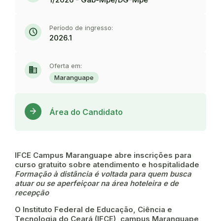
Período de ingresso:
schedule
2026.1
Oferta em:
domain
Maranguape
Acess
arrow_forward
Área do Candidato
IFCE Campus Maranguape abre inscrições para
curso gratuito sobre atendimento e hospitalidade
Formação à distância é voltada para quem busca
atuar ou se aperfeiçoar na área hoteleira e de
recepção
O Instituto Federal de Educação, Ciência e
Tecnologia do Ceará (IFCE), campus Maranguape,