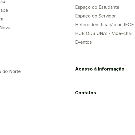
aú
Espaço do Estudante
uape
Espaço do Servidor
ça
Heteroidentificação no IFCE
Nova
HUB ODS UNAI - Vice-chair
u
Eventos
Acesso à Informação
o do Norte
Contatos