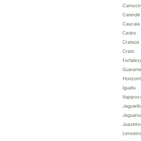
Camoci
Canindé
Caucaia
Cedro
Crateús
Crato
Fortalez
Guarami
Horizon
Iguatu
Itapipoc
Jaguari
Jaguaru
Juazeiro
Limoeiro