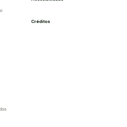
to
Créditos
ados