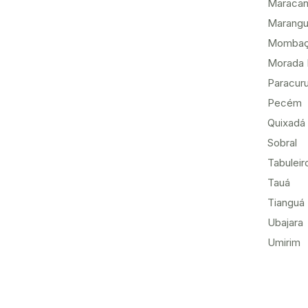
Maracan
Marang
Momba
Morada 
Paracur
Pecém
Quixadá
Sobral
Tabuleir
Tauá
Tianguá
Ubajara
Umirim