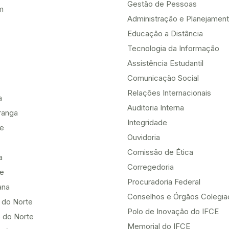
Gestão de Pessoas
m
Administração e Planejamen
Educação a Distância
Tecnologia da Informação
Assistência Estudantil
Comunicação Social
Relações Internacionais
a
Auditoria Interna
ranga
Integridade
te
Ouvidoria
Comissão de Ética
a
Corregedoria
be
Procuradoria Federal
ana
Conselhos e Órgãos Colegi
 do Norte
Polo de Inovação do IFCE
 do Norte
Memorial do IFCE