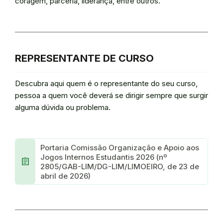
coragem, parceria, liderança, entre outros.
REPRESENTANTE DE CURSO
Descubra aqui quem é o representante do seu curso,
pessoa a quem você deverá se dirigir sempre que surgir
alguma dúvida ou problema.
Portaria Comissão Organização e Apoio aos
Jogos Internos Estudantis 2026 (nº
assignment
2805/GAB-LIM/DG-LIM/LIMOEIRO, de 23 de
abril de 2026)