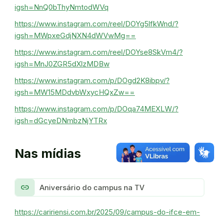
igsh=NnQ0bThyNmtodWVq
https://www.instagram.com/reel/DOYg5lfkWnd/?
igsh=MWpxeGdjNXN4dWVwMg==
https://www.instagram.com/reel/DOYse8SkVm4/?
igsh=MnJ0ZGR5dXlzMDBw
https://www.instagram.com/p/DOgd2K8ibpv/?
igsh=MW15MDdvbWxycHQxZw==
https://www.instagram.com/p/DOqa74MEXLW/?
igsh=dGcyeDNmbzNjYTRx
Nas mídias
link
Aniversário do campus na TV
https://caririensi.com.br/2025/09/campus-do-ifce-em-