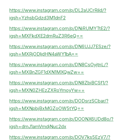
https://www.instagram.com/p/DL2aUCrRild/?
igsh=YzhsbGdzd3M1dnF2
https://www.instagram.com/p/DNiRUMYTtE2/?
igsh=MXFkdXE2dmRuZ3R6eQ==
https://www.instagram.com/p/DN6UJJ7ESze/?
igsh=MXRjODljdHN4aWY1bA==
https://www.instagram.com/p/DN8CsOyjtnL/?
igsh=MXBnZGF1dXN1MXQwZw==
https://www.instagram.com/p/DN8ZbiBCSf1/?
igsh=MXN0ZHEzZXRoYmoyYw==
https://www.instagram.com/p/DODsrzSCbar/?
igsh=MXNpbjBxMGZoOW5tYQ==
https://www.instagram.com/p/DOONX6UDd8o/?
igsh=dmJ1amVmdjNuc2dx
https://www.instagram.com/p/DOV7ks5EzV7/?