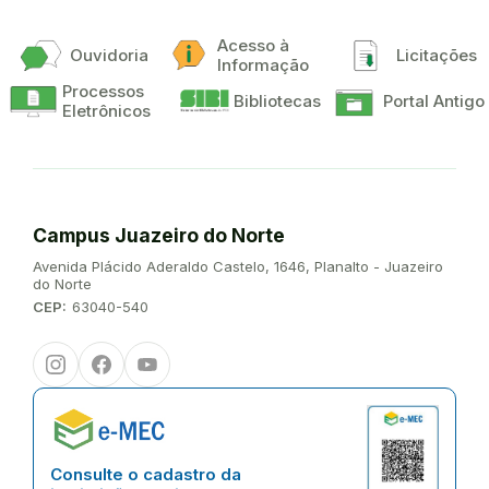
Acesso à
Ouvidoria
Licitações
Informação
Processos
Bibliotecas
Portal Antigo
Eletrônicos
Campus Juazeiro do Norte
Endereço:
Avenida Plácido Aderaldo Castelo, 1646, Planalto - Juazeiro
do Norte
CEP:
63040-540
Instagram
Facebook
Youtube
Consulte o cadastro da