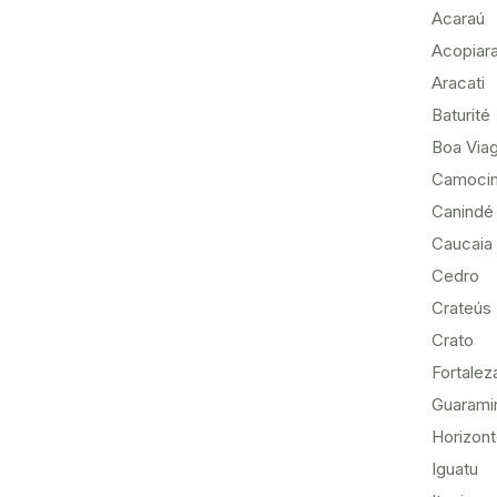
Acaraú
Acopiar
Aracati
Baturité
Boa Via
Camoci
Canindé
Caucaia
Cedro
Crateús
Crato
Fortalez
Guarami
Horizon
Iguatu