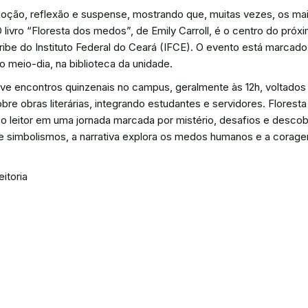
oção, reflexão e suspense, mostrando que, muitas vezes, os mai
livro “Floresta dos medos”, de Emily Carroll, é o centro do próx
ibe do Instituto Federal do Ceará (IFCE). O evento está marcado
 do meio-dia, na biblioteca da unidade.
ve encontros quinzenais no campus, geralmente às 12h, voltado
obre obras literárias, integrando estudantes e servidores. Flore
o leitor em uma jornada marcada por mistério, desafios e desco
de simbolismos, a narrativa explora os medos humanos e a corag
eitoria