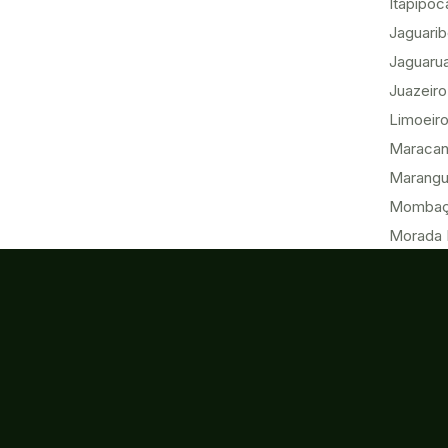
Itapipoc
Jaguari
Jaguaru
Juazeiro
Limoeiro
Maracan
Marang
Momba
Morada 
Paracur
Pecém
Quixadá
Sobral
Tabuleir
Tauá
Tianguá