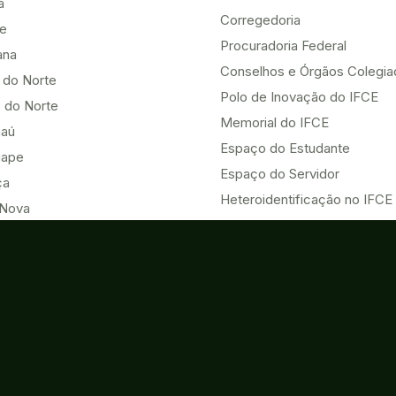
a
Corregedoria
be
Procuradoria Federal
ana
Conselhos e Órgãos Colegi
 do Norte
Polo de Inovação do IFCE
 do Norte
Memorial do IFCE
aú
Espaço do Estudante
uape
Espaço do Servidor
ça
Heteroidentificação no IFCE
Nova
HUB ODS UNAI - Vice-chair
u
Eventos
Acesso à Informação
o do Norte