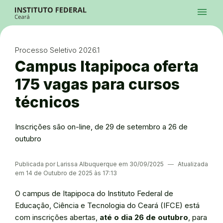
Ir para a página inicial
Início
Processos Seletivos
Cursos
Campi
Institucional
menu
Acesso à Informação
Contatos
Sistemas
Ir para a busca
Central de Atendimento
Acessibilidade
Créditos
Alto Contraste
Modo Escuro
Busca
contrast
dark_mode
search
Instagram
Twitter/X
Facebook
Linkedin
Youtube
Ir para o menu principal
Menu
Ir para o conteúdo
Ir para o rodapé
Processo Seletivo 2026.1
Alto Contraste
Login da Área Administrativa
Campus Itapipoca oferta
Acessibilidade
175 vagas para cursos
técnicos
Inscrições são on-line, de 29 de setembro a 26 de
outubro
Publicada por Larissa Albuquerque em 30/09/2025
―
Atualizada
em 14 de Outubro de 2025 às 17:13
O campus de Itapipoca do Instituto Federal de
Educação, Ciência e Tecnologia do Ceará (IFCE) está
com inscrições abertas,
até o dia 26 de outubro
, para