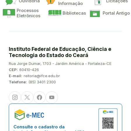
Ouvidoria
Licitações
Informação
Processos
Bibliotecas
Portal Antigo
Eletrônicos
Instituto Federal de Educação, Ciência e
Tecnologia do Estado do Ceará
Endereço:
Rua Jorge Dumar, 1703 - Jardim América - Fortaleza-CE
CEP:
60410-426
E-mail:
reitoria@ifce.edu.br
Telefone:
(85) 3401 2300
Instagram
Twitter/X
Facebook
Youtube
Consulte o cadastro da