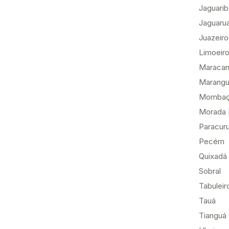
Jaguari
Jaguaru
Juazeiro
Limoeiro
Maracan
Marang
Momba
Morada 
Paracur
Pecém
Quixadá
Sobral
Tabuleir
Tauá
Tianguá