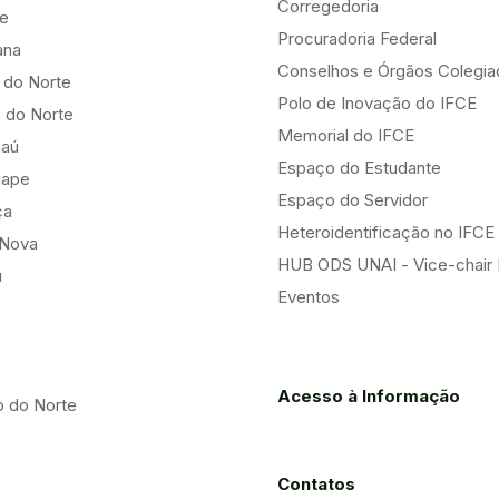
Corregedoria
be
Procuradoria Federal
ana
Conselhos e Órgãos Colegi
 do Norte
Polo de Inovação do IFCE
 do Norte
Memorial do IFCE
aú
Espaço do Estudante
uape
Espaço do Servidor
ça
Heteroidentificação no IFCE
Nova
HUB ODS UNAI - Vice-chair
u
Eventos
Acesso à Informação
o do Norte
Contatos