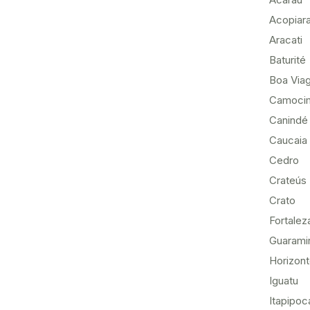
Acopiar
Aracati
Baturité
Boa Via
Camoci
Canindé
Caucaia
Cedro
Crateús
Crato
Fortalez
Guarami
Horizon
Iguatu
Itapipoc