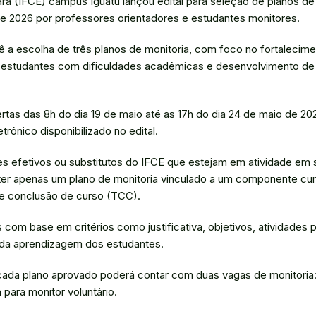
ará (IFCE) campus Iguatu lançou edital para seleção de planos de
e 2026 por professores orientadores e estudantes monitores.
ê a escolha de três planos de monitoria, com foco no fortalecime
 estudantes com dificuldades acadêmicas e desenvolvimento de
rtas das 8h do dia 19 de maio até as 17h do dia 24 de maio de 2
trônico disponibilizado no edital.
s efetivos ou substitutos do IFCE que estejam em atividade em s
r apenas um plano de monitoria vinculado a um componente curri
 de conclusão de curso (TCC).
 com base em critérios como justificativa, objetivos, atividades 
 da aprendizagem dos estudantes.
cada plano aprovado poderá contar com duas vagas de monitoria
 para monitor voluntário.