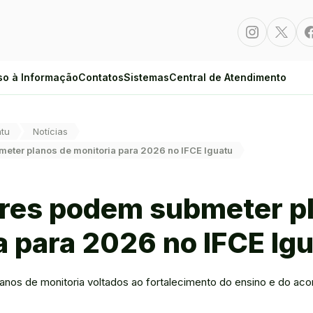
Instagram
Twitte
so à Informação
Contatos
Sistemas
Central de Atendimento
atu
Notícias
eter planos de monitoria para 2026 no IFCE Iguatu
res podem submeter p
a para 2026 no IFCE Ig
lanos de monitoria voltados ao fortalecimento do ensino e do a