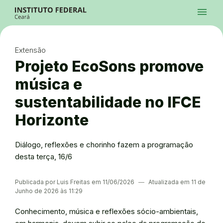
Ir para a página inicial
Início
Processos Seletivos
Cursos
Campi
Institucional
menu
Acesso à Informação
Contatos
Sistemas
Ir para a busca
Central de Atendimento
Acessibilidade
Créditos
Alto Contraste
Modo Escuro
Busca
contrast
dark_mode
search
Instagram
Twitter/X
Facebook
Linkedin
Youtube
Ir para o menu principal
Menu
Ir para o conteúdo
Ir para o rodapé
Extensão
Alto Contraste
Login da Área Administrativa
Projeto EcoSons promove
Acessibilidade
música e
sustentabilidade no IFCE
Horizonte
Diálogo, reflexões e chorinho fazem a programação
desta terça, 16/6
Publicada por Luis Freitas em 11/06/2026
―
Atualizada em 11 de
Junho de 2026 às 11:29
Conhecimento, música e reflexões sócio-ambientais,