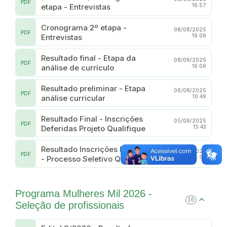
PDF
etapa - Entrevistas
16:57
Cronograma 2º etapa -
08/08/2025
PDF
Entrevistas
16:06
Resultado final - Etapa da
08/08/2025
PDF
análise de currículo
16:06
Resultado preliminar - Etapa
06/08/2025
PDF
análise curricular
10:49
Resultado Final - Inscrições
05/08/2025
PDF
Deferidas Projeto Qualifique
15:43
Resultado Inscrições Deferidas
29/07/2025
PDF
- Processo Seletivo Qualifique
16:59
Programa Mulheres Mil 2026 -
16
Seleção de profissionais