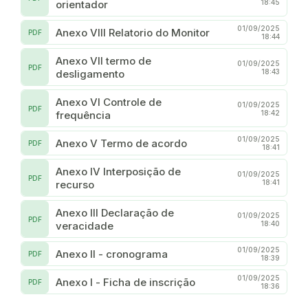
orientador
18:45
01/09/2025
Anexo VIII Relatorio do Monitor
PDF
18:44
Anexo VII termo de
01/09/2025
PDF
desligamento
18:43
Anexo VI Controle de
01/09/2025
PDF
frequência
18:42
01/09/2025
Anexo V Termo de acordo
PDF
18:41
Anexo IV Interposição de
01/09/2025
PDF
recurso
18:41
Anexo III Declaração de
01/09/2025
PDF
veracidade
18:40
01/09/2025
Anexo II - cronograma
PDF
18:39
01/09/2025
Anexo I - Ficha de inscrição
PDF
18:36