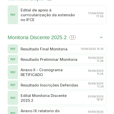
Edital de apoio à
17/04/2026
curricularização da extensão
PDF
17:05
no IFCE
Monitoria Discente 2025.2
14
Resultado Final Monitoria
PDF
11/09/2025 15:33
10/09/2025
Resultado Preliminar Monitoria
PDF
11:26
Anexo II - Cronograma
10/09/2025
PDF
RETIFICADO
11:25
10/09/2025
Resultado Inscrições Deferidas
PDF
11:24
Edital Monitoria Discente
01/09/2025
PDF
2025.2
18:47
Anexo IX relatorio do
01/09/2025
PDF