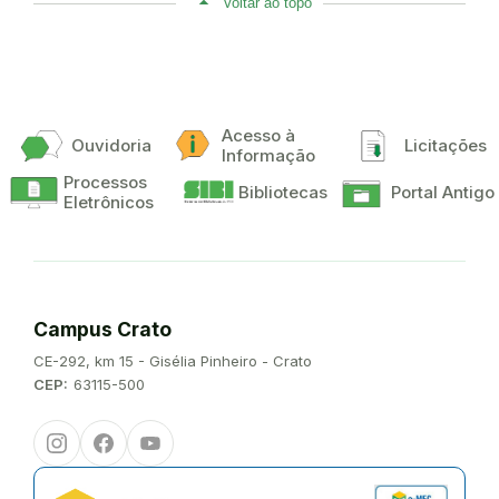
Voltar ao topo
Acesso à
Ouvidoria
Licitações
Informação
Processos
Bibliotecas
Portal Antigo
Eletrônicos
Campus Crato
Endereço:
CE-292, km 15 - Gisélia Pinheiro - Crato
CEP:
63115-500
Instagram
Facebook
Youtube