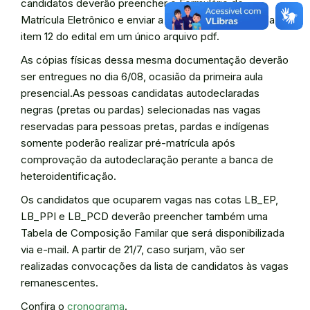
candidatos deverão preencher o Formulário de
Matrícula Eletrônico e enviar a documentação exigida no
item 12 do edital em um único arquivo pdf.
As cópias físicas dessa mesma documentação deverão
ser entregues no dia 6/08, ocasião da primeira aula
presencial.As pessoas candidatas autodeclaradas
negras (pretas ou pardas) selecionadas nas vagas
reservadas para pessoas pretas, pardas e indígenas
somente poderão realizar pré-matrícula após
comprovação da autodeclaração perante a banca de
heteroidentificação.
Os candidatos que ocuparem vagas nas cotas LB_EP,
LB_PPI e LB_PCD deverão preencher também uma
Tabela de Composição Familar que será disponibilizada
via e-mail. A partir de 21/7, caso surjam, vão ser
realizadas convocações da lista de candidatos às vagas
remanescentes.
Confira o
cronograma
.