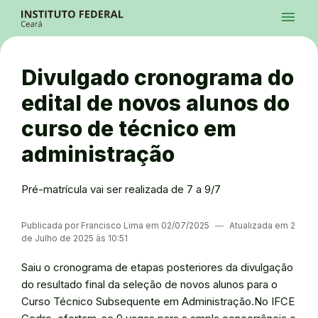
Ir para a página inicial
Início
Processos Seletivos
Cursos
Campi
Institucional
menu
Acesso à Informação
Contatos
Sistemas
Ir para a busca
Central de Atendimento
Acessibilidade
Créditos
Alto Contraste
Modo Escuro
Busca
contrast
dark_mode
search
Instagram
Twitter/X
Facebook
Linkedin
Youtube
Ir para o menu principal
Menu
Ir para o conteúdo
Ir para o rodapé
Divulgado cronograma do
Alto Contraste
Login da Área Administrativa
edital de novos alunos do
Acessibilidade
curso de técnico em
administração
Pré-matrícula vai ser realizada de 7 a 9/7
Publicada por Francisco Lima em 02/07/2025
―
Atualizada em 2
de Julho de 2025 às 10:51
Saiu o cronograma de etapas posteriores da divulgação
do resultado final da seleção de novos alunos para o
Curso Técnico Subsequente em Administração.No IFCE