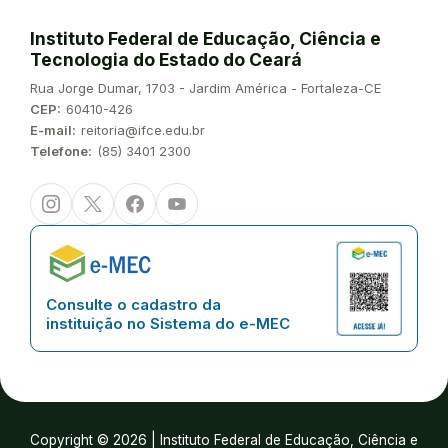
Instituto Federal de Educação, Ciência e
Tecnologia do Estado do Ceará
Endereço:
Rua Jorge Dumar, 1703 - Jardim América - Fortaleza-CE
CEP:
60410-426
E-mail:
reitoria@ifce.edu.br
Telefone:
(85) 3401 2300
Instagram
Twitter/X
Facebook
Youtube
Consulte o cadastro da
instituição no Sistema do e-MEC
Copyright © 2026 | Instituto Federal de Educação, Ciência e