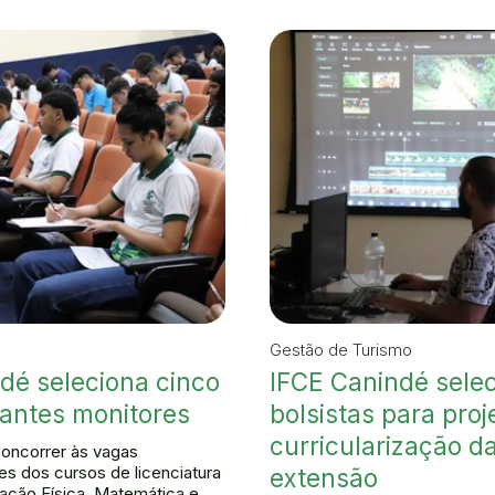
Gestão de Turismo
dé seleciona cinco
IFCE Canindé sele
antes monitores
bolsistas para proj
curricularização d
oncorrer às vagas
es dos cursos de licenciatura
extensão
ção Física, Matemática e