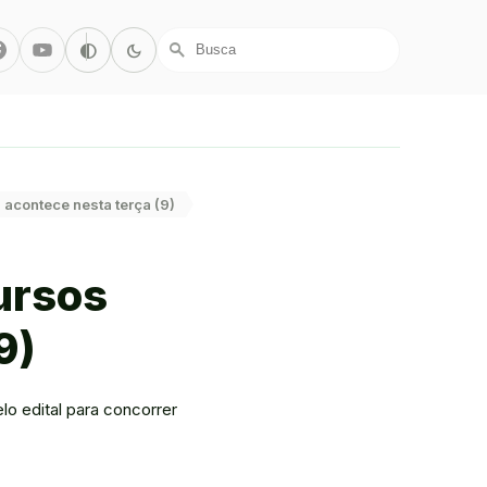
r/X
Facebook
Youtube
Alto Contraste
Modo Escuro
contrast
dark_mode
search
acontece nesta terça (9)
ursos
9)
 edital para concorrer