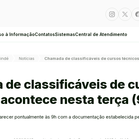
Instagram
Twitte
so à Informação
Contatos
Sistemas
Central de Atendimento
indé
Notícias
Chamada de classificáveis de cursos técnicos 
de classificáveis de c
 acontece nesta terça (
ecer pontualmente às 9h com a documentação estabelecida pelo