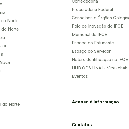
Corregedoria
be
Procuradoria Federal
ana
Conselhos e Órgãos Colegi
 do Norte
Polo de Inovação do IFCE
 do Norte
Memorial do IFCE
aú
Espaço do Estudante
uape
Espaço do Servidor
ça
Heteroidentificação no IFCE
Nova
HUB ODS UNAI - Vice-chair
u
Eventos
Acesso à Informação
o do Norte
Contatos