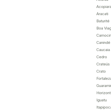
Acopiar
Aracati
Baturité
Boa Via
Camoci
Canindé
Caucaia
Cedro
Crateús
Crato
Fortalez
Guarami
Horizon
Iguatu
Itapipoc