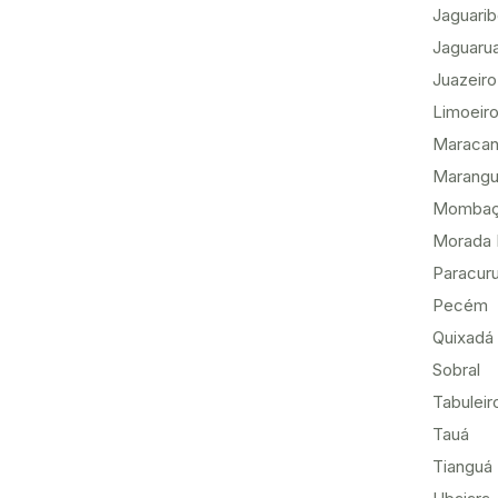
Jaguari
Jaguaru
Juazeiro
Limoeiro
Maracan
Marang
Momba
Morada 
Paracur
Pecém
Quixadá
Sobral
Tabuleir
Tauá
Tianguá