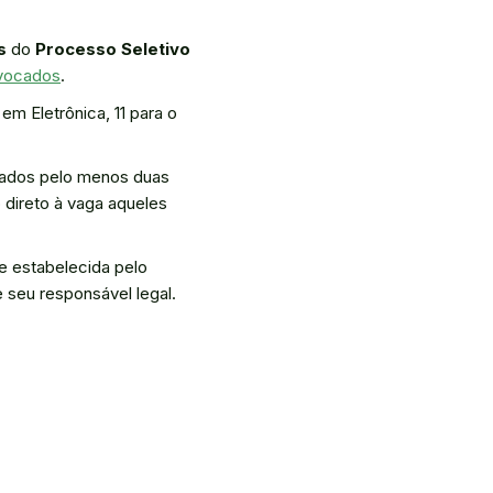
s
do
Processo Seletivo
nvocados
.
m Eletrônica, 11 para o
mados pelo menos duas
 direto à vaga aqueles
 estabelecida pelo
 seu responsável legal.