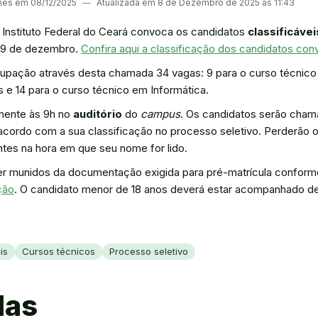
ches em 08/12/2025
―
Atualizada em 8 de Dezembro de 2025 às 11:43
Instituto Federal do Ceará convoca os candidatos
classificávei
, 9 de dezembro.
Confira aqui a classificação dos candidatos co
cupação através desta chamada 34 vagas: 9 para o curso técnico e
 e 14 para o curso técnico em Informática.
lmente às 9h no
auditório
do
campus
. Os candidatos serão cha
 acordo com a sua classificação no processo seletivo. Perderão o
tes na hora em que seu nome for lido.
munidos da documentação exigida para pré-matrícula conforme
ção
. O candidato menor de 18 anos deverá estar acompanhado de
is
Cursos técnicos
Processo seletivo
das