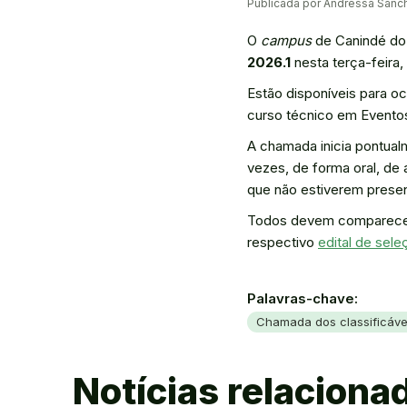
Publicada por Andressa San
O
campus
de Canindé do 
2026.1
nesta terça-feira
Estão disponíveis para o
curso técnico em Eventos
A chamada inicia pontua
vezes, de forma oral, de
que não estiverem presen
Todos devem comparecer 
respectivo
edital de sele
Palavras-chave:
Chamada dos classificáve
Notícias relaciona