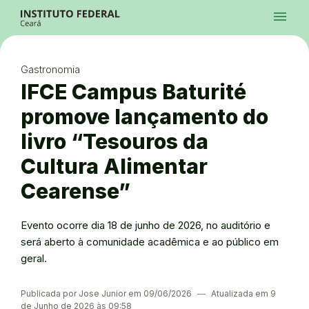
Ir para a página inicial
Início
Processos Seletivos
Cursos
Campi
Institucional
menu
Acesso à Informação
Contatos
Sistemas
Ir para a busca
Central de Atendimento
Acessibilidade
Créditos
Alto Contraste
Modo Escuro
Busca
contrast
dark_mode
search
Instagram
Twitter/X
Facebook
Linkedin
Youtube
Ir para o menu principal
Menu
Ir para o conteúdo
Ir para o rodapé
Gastronomia
Alto Contraste
Login da Área Administrativa
IFCE Campus Baturité
Acessibilidade
promove lançamento do
livro “Tesouros da
Cultura Alimentar
Cearense”
Evento ocorre dia 18 de junho de 2026, no auditório e
será aberto à comunidade acadêmica e ao público em
geral.
Publicada por Jose Junior em 09/06/2026
―
Atualizada em 9
de Junho de 2026 às 09:58