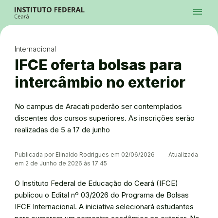
Ir para a página inicial
Início
Processos Seletivos
Cursos
Campi
Institucional
menu
Acesso à Informação
Contatos
Sistemas
Ir para a busca
Central de Atendimento
Acessibilidade
Créditos
Alto Contraste
Modo Escuro
Busca
contrast
dark_mode
search
Instagram
Twitter/X
Facebook
Linkedin
Youtube
Ir para o menu principal
Menu
Ir para o conteúdo
Ir para o rodapé
Internacional
Alto Contraste
Login da Área Administrativa
IFCE oferta bolsas para
Acessibilidade
intercâmbio no exterior
No campus de Aracati poderão ser contemplados
discentes dos cursos superiores. As inscrições serão
realizadas de 5 a 17 de junho
Publicada por Elinaldo Rodrigues em 02/06/2026
―
Atualizada
em 2 de Junho de 2026 às 17:45
O Instituto Federal de Educação do Ceará (IFCE)
publicou o Edital nº 03/2026 do Programa de Bolsas
IFCE Internacional. A iniciativa selecionará estudantes