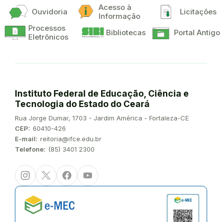
Acesso à
Ouvidoria
Licitações
Informação
Processos
Bibliotecas
Portal Antigo
Eletrônicos
Instituto Federal de Educação, Ciência e
Tecnologia do Estado do Ceará
Endereço:
Rua Jorge Dumar, 1703 - Jardim América - Fortaleza-CE
CEP:
60410-426
E-mail:
reitoria@ifce.edu.br
Telefone:
(85) 3401 2300
Instagram
Twitter/X
Facebook
Youtube