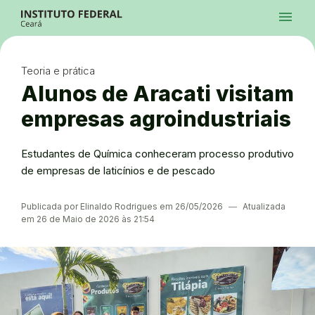
Ir para a página inicial
Início
Processos Seletivos
Cursos
Campi
Institucional
menu
Acesso à Informação
Contatos
Sistemas
Ir para a busca
Central de Atendimento
Acessibilidade
Créditos
Alto Contraste
Modo Escuro
Busca
contrast
dark_mode
search
Instagram
Twitter/X
Facebook
Linkedin
Youtube
Ir para o menu principal
Menu
Ir para o conteúdo
Ir para o rodapé
Teoria e prática
Alto Contraste
Login da Área Administrativa
Alunos de Aracati visitam
Acessibilidade
empresas agroindustriais
Estudantes de Química conheceram processo produtivo
de empresas de laticínios e de pescado
Publicada por Elinaldo Rodrigues em 26/05/2026
―
Atualizada
em 26 de Maio de 2026 às 21:54