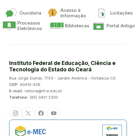
Acesso à
Ouvidoria
Licitações
Informação
Processos
Bibliotecas
Portal Antigo
Eletrônicos
Instituto Federal de Educação, Ciência e
Tecnologia do Estado do Ceará
Endereço:
Rua Jorge Dumar, 1703 - Jardim América - Fortaleza-CE
CEP:
60410-426
E-mail:
reitoria@ifce.edu.br
Telefone:
(85) 3401 2300
Instagram
Twitter/X
Facebook
Youtube