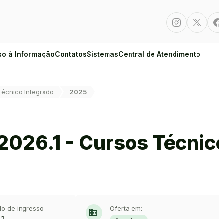
Instagram
Twitte
so à Informação
Contatos
Sistemas
Central de Atendimento
Técnico Integrado
2025
2026.1 - Cursos Técnic
do de ingresso:
Oferta em:
domain
.1