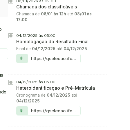
08/01/2026 às 09:00
Chamada dos classificáveis
Chamada de
08/01 às 12h
até
08/01 às
17:00
o
04/12/2025 às 05:00
Homologação do Resultado Final
Final de
04/12/2025
até
04/12/2025
Link:
https://qselecao.ifce.edu.br/concurso.aspx?cod_concurso=9082
attach_file
us
04/12/2025 às 05:00
Heteroidentificaçao e Pré-Matrícula
tado
Cronograma de
04/12/2025
até
04/12/2025
Link:
https://qselecao.ifce.edu.br/concurso.aspx?cod_concurso=9082
attach_file