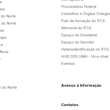
be
Procuradoria Federal
ana
Conselhos e Órgãos Colegi
 do Norte
Polo de Inovação do IFCE
 do Norte
Memorial do IFCE
aú
Espaço do Estudante
uape
Espaço do Servidor
ça
Heteroidentificação no IFCE
Nova
HUB ODS UNAI - Vice-chair
u
Eventos
Acesso à Informação
o do Norte
Contatos