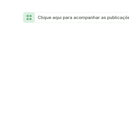
view_comfy_alt
Clique aqui para acompanhar as publicaçõe