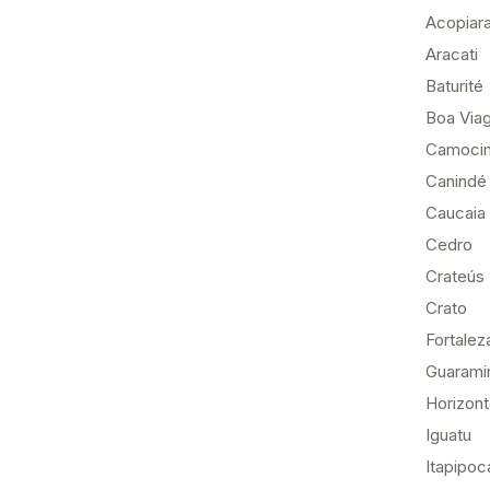
Acopiar
Aracati
Baturité
Boa Via
Camoci
Canindé
Caucaia
Cedro
Crateús
Crato
Fortalez
Guarami
Horizon
Iguatu
Itapipoc