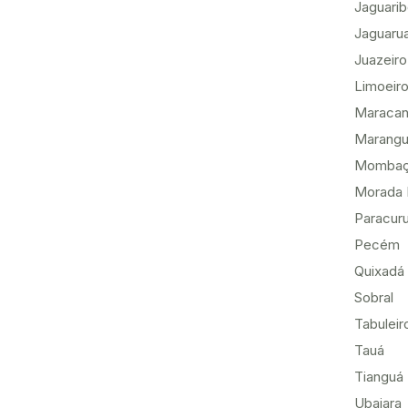
Jaguari
Jaguaru
Juazeiro
Limoeiro
Maracan
Marang
Momba
Morada 
Paracur
Pecém
Quixadá
Sobral
Tabuleir
Tauá
Tianguá
Ubajara