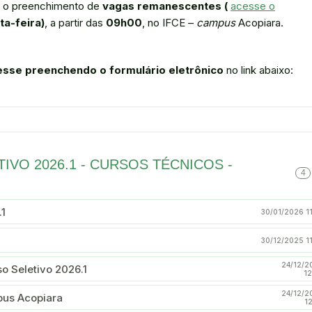
a o preenchimento de
vagas remanescentes (
acesse o
ta-feira)
, a partir das
09h00
, no IFCE –
campus
Acopiara.
esse preenchendo o formulário eletrônico
no link abaixo:
TIVO 2026.1 - CURSOS TÉCNICOS -
4
1
30/01/2026 1
30/12/2025 1
24/12/2
o Seletivo 2026.1
12
24/12/2
pus Acopiara
1