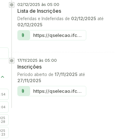
02/12/2025 às 05:00
Lista de Inscrições
Deferidas e Indeferidas de
02/12/2025
até
02/12/2025
Link:
https://qselecao.ifce.edu.br/concurso.aspx?cod_concurso=9082
attach_file
17/11/2025 às 05:00
Inscrições
Período aberto de
17/11/2025
até
27/11/2025
Link:
https://qselecao.ifce.edu.br/concurso.aspx?cod_concurso=9082
attach_file
1:54
1:04
025
:28
025
2:23