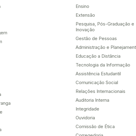
a
Ensino
Extensão
Pesquisa, Pós-Graduação e
Inovação
gem
Gestão de Pessoas
m
Administração e Planejamen
Educação a Distância
Tecnologia da Informação
Assistência Estudantil
Comunicação Social
Relações Internacionais
a
Auditoria Interna
ranga
Integridade
te
Ouvidoria
Comissão de Ética
a
Corregedoria