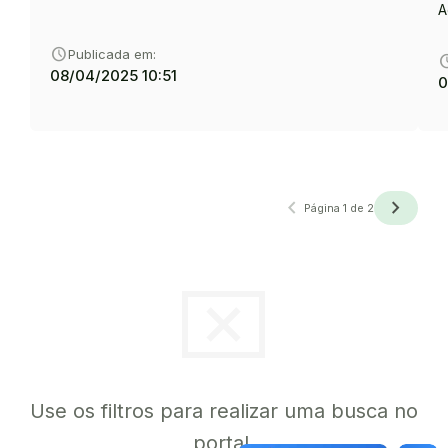
A
schedule
Publicada em:
sche
08/04/2025 10:51
0
navigate_before
navigate_next
Anterior
Próxima
Página 1 de 2
cancel_presentation
Use os filtros para realizar uma busca no
portal.