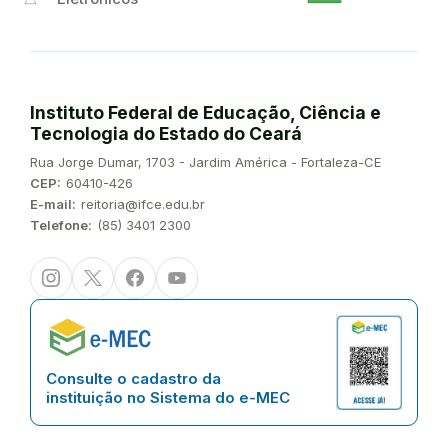
Instituto Federal de Educação, Ciência e
Tecnologia do Estado do Ceará
Endereço:
Rua Jorge Dumar, 1703 - Jardim América - Fortaleza-CE
CEP:
60410-426
E-mail:
reitoria@ifce.edu.br
Telefone:
(85) 3401 2300
Instagram
Twitter/X
Facebook
Youtube
Consulte o cadastro da
instituição no Sistema do e-MEC