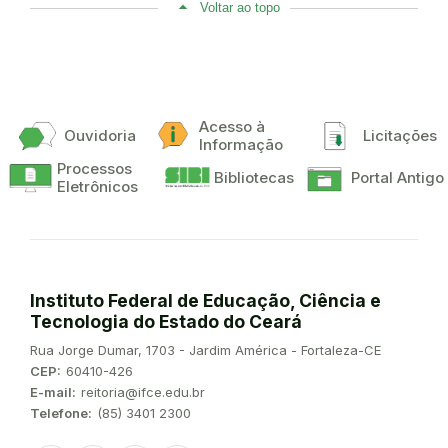
Voltar ao topo
Acesso à
Ouvidoria
Licitações
Informação
Processos
Bibliotecas
Portal Antigo
Eletrônicos
Instituto Federal de Educação, Ciência e
Tecnologia do Estado do Ceará
Endereço:
Rua Jorge Dumar, 1703 - Jardim América - Fortaleza-CE
CEP:
60410-426
E-mail:
reitoria@ifce.edu.br
Telefone:
(85) 3401 2300