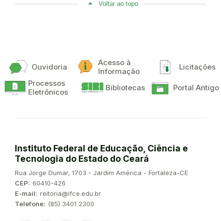
Voltar ao topo
Acesso à
Ouvidoria
Licitações
Informação
Processos
Bibliotecas
Portal Antigo
Eletrônicos
Instituto Federal de Educação, Ciência e
Tecnologia do Estado do Ceará
Endereço:
Rua Jorge Dumar, 1703 - Jardim América - Fortaleza-CE
CEP:
60410-426
E-mail:
reitoria@ifce.edu.br
Telefone:
(85) 3401 2300