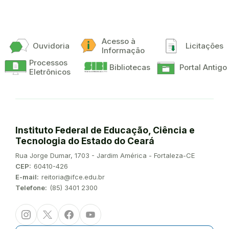
Acesso à
Ouvidoria
Licitações
Informação
Processos
Bibliotecas
Portal Antigo
Eletrônicos
Instituto Federal de Educação, Ciência e
Tecnologia do Estado do Ceará
Endereço:
Rua Jorge Dumar, 1703 - Jardim América - Fortaleza-CE
CEP:
60410-426
E-mail:
reitoria@ifce.edu.br
Telefone:
(85) 3401 2300
Instagram
Twitter/X
Facebook
Youtube