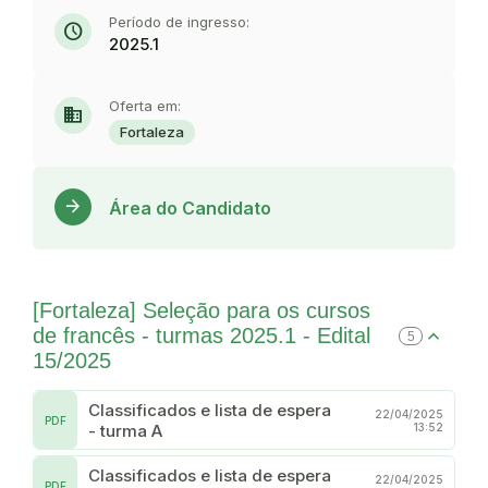
Período de ingresso:
schedule
2025.1
Oferta em:
domain
Fortaleza
Acess
arrow_forward
Área do Candidato
[Fortaleza] Seleção para os cursos
de francês - turmas 2025.1 - Edital
5
15/2025
Classificados e lista de espera
22/04/2025
PDF
- turma A
13:52
Classificados e lista de espera
22/04/2025
PDF