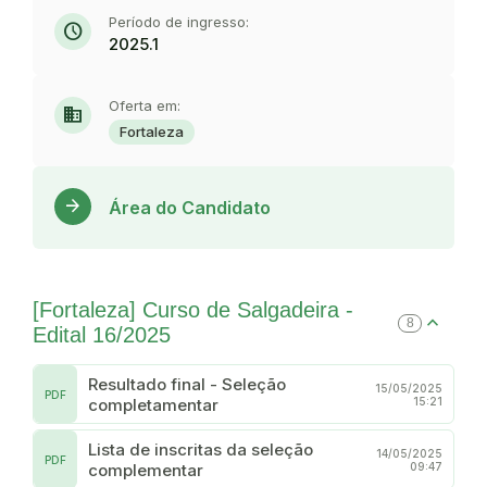
Período de ingresso:
schedule
2025.1
Oferta em:
domain
Fortaleza
Acess
arrow_forward
Área do Candidato
[Fortaleza] Curso de Salgadeira -
8
Edital 16/2025
Resultado final - Seleção
15/05/2025
PDF
completamentar
15:21
Lista de inscritas da seleção
14/05/2025
PDF
complementar
09:47